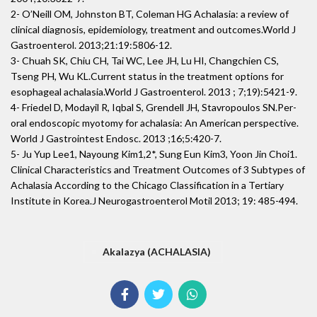
2- O’Neill OM, Johnston BT, Coleman HG Achalasia: a review of
clinical diagnosis, epidemiology, treatment and outcomes.World J
Gastroenterol. 2013;21:19:5806-12.
3- Chuah SK, Chiu CH, Tai WC, Lee JH, Lu HI, Changchien CS,
Tseng PH, Wu KL.Current status in the treatment options for
esophageal achalasia.World J Gastroenterol. 2013 ; 7;19):5421-9.
4- Friedel D, Modayil R, Iqbal S, Grendell JH, Stavropoulos SN.Per-
oral endoscopic myotomy for achalasia: An American perspective.
World J Gastrointest Endosc. 2013 ;16;5:420-7.
5- Ju Yup Lee1, Nayoung Kim1,2*, Sung Eun Kim3, Yoon Jin Choi1.
Clinical Characteristics and Treatment Outcomes of 3 Subtypes of
Achalasia According to the Chicago Classification in a Tertiary
Institute in Korea.J Neurogastroenterol Motil 2013; 19: 485-494.
Akalazya (ACHALASIA)