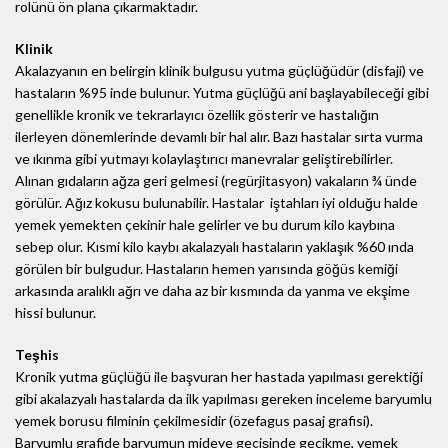
rolünü ön plana çıkarmaktadır.
Klinik
Akalazyanın en belirgin klinik bulgusu yutma güçlüğüdür (disfaji) ve
hastaların %95 inde bulunur. Yutma güçlüğü ani başlayabileceği gibi
genellikle kronik ve tekrarlayıcı özellik gösterir ve hastalığın
ilerleyen dönemlerinde devamlı bir hal alır. Bazı hastalar sırta vurma
ve ıkınma gibi yutmayı kolaylaştırıcı manevralar geliştirebilirler.
Alınan gıdaların ağza geri gelmesi (regürjitasyon) vakaların ¾ ünde
görülür. Ağız kokusu bulunabilir. Hastalar iştahları iyi olduğu halde
yemek yemekten çekinir hale gelirler ve bu durum kilo kaybına
sebep olur. Kısmi kilo kaybı akalazyalı hastaların yaklaşık %60 ında
görülen bir bulgudur. Hastaların hemen yarısında göğüs kemiği
arkasında aralıklı ağrı ve daha az bir kısmında da yanma ve ekşime
hissi bulunur.
Teşhis
Kronik yutma güçlüğü ile başvuran her hastada yapılması gerektiği
gibi akalazyalı hastalarda da ilk yapılması gereken inceleme baryumlu
yemek borusu filminin çekilmesidir (özefagus pasaj grafisi).
Baryumlu grafide baryumun mideye geçişinde gecikme, yemek