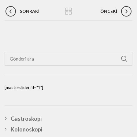
SONRAKI
ÖNCEKI
[masterslider id="1"]
Gastroskopi
Kolonoskopi