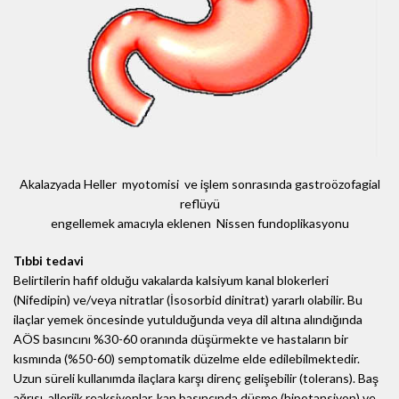
Akalazyada Heller myotomisi ve işlem sonrasında gastroözofagial
reflüyü
engellemek amacıyla eklenen Nissen fundoplikasyonu
Tıbbi tedavi
Belirtilerin hafif olduğu vakalarda kalsiyum kanal blokerleri
(Nifedipin) ve/veya nitratlar (İsosorbid dinitrat) yararlı olabilir. Bu
ilaçlar yemek öncesinde yutulduğunda veya dil altına alındığında
AÖS basıncını %30-60 oranında düşürmekte ve hastaların bir
kısmında (%50-60) semptomatik düzelme elde edilebilmektedir.
Uzun süreli kullanımda ilaçlara karşı direnç gelişebilir (tolerans). Baş
ağrısı, allerjik reaksiyonlar, kan basıncında düşme (hipotansiyon) ve