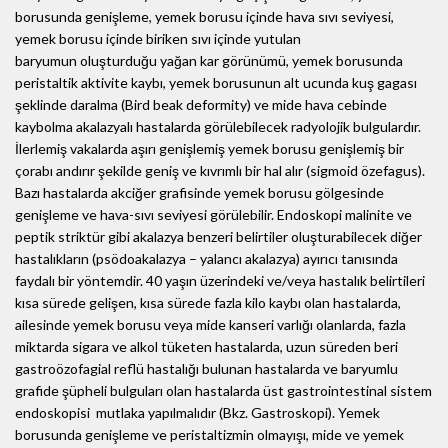
borusunda genişleme, yemek borusu içinde hava sıvı seviyesi,
yemek borusu içinde biriken sıvı içinde yutulan
baryumun oluşturduğu yağan kar görünümü, yemek borusunda
peristaltik aktivite kaybı, yemek borusunun alt ucunda kuş gagası
şeklinde daralma (Bird beak deformity) ve mide hava cebinde
kaybolma akalazyalı hastalarda görülebilecek radyolojik bulgulardır.
İlerlemiş vakalarda aşırı genişlemiş yemek borusu genişlemiş bir
çorabı andırır şekilde geniş ve kıvrımlı bir hal alır (sigmoid özefagus).
Bazı hastalarda akciğer grafisinde yemek borusu gölgesinde
genişleme ve hava-sıvı seviyesi görülebilir. Endoskopi malinite ve
peptik striktür gibi akalazya benzeri belirtiler oluşturabilecek diğer
hastalıkların (psödoakalazya – yalancı akalazya) ayırıcı tanısında
faydalı bir yöntemdir. 40 yaşın üzerindeki ve/veya hastalık belirtileri
kısa sürede gelişen, kısa sürede fazla kilo kaybı olan hastalarda,
ailesinde yemek borusu veya mide kanseri varlığı olanlarda, fazla
miktarda sigara ve alkol tüketen hastalarda, uzun süreden beri
gastroözofagial reflü hastalığı bulunan hastalarda ve baryumlu
grafide şüpheli bulguları olan hastalarda üst gastrointestinal sistem
endoskopisi mutlaka yapılmalıdır (Bkz. Gastroskopi). Yemek
borusunda genişleme ve peristaltizmin olmayışı, mide ve yemek