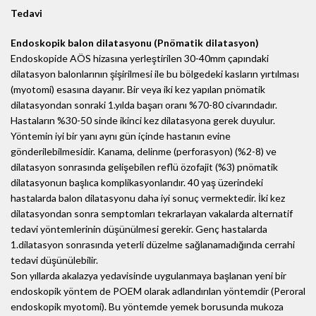
Tedavi
Endoskopik balon dilatasyonu (Pnömatik dilatasyon)
Endoskopide AÖS hizasına yerleştirilen 30-40mm çapındaki
dilatasyon balonlarının şişirilmesi ile bu bölgedeki kasların yırtılması
(myotomi) esasına dayanır. Bir veya iki kez yapılan pnömatik
dilatasyondan sonraki 1.yılda başarı oranı %70-80 civarındadır.
Hastaların %30-50 sinde ikinci kez dilatasyona gerek duyulur.
Yöntemin iyi bir yanı aynı gün içinde hastanın evine
gönderilebilmesidir. Kanama, delinme (perforasyon) (%2-8) ve
dilatasyon sonrasında gelişebilen reflü özofajit (%3) pnömatik
dilatasyonun başlıca komplikasyonlarıdır. 40 yaş üzerindeki
hastalarda balon dilatasyonu daha iyi sonuç vermektedir. İki kez
dilatasyondan sonra semptomları tekrarlayan vakalarda alternatif
tedavi yöntemlerinin düşünülmesi gerekir. Genç hastalarda
1.dilatasyon sonrasında yeterli düzelme sağlanamadığında cerrahi
tedavi düşünülebilir.
Son yıllarda akalazya yedavisinde uygulanmaya başlanan yeni bir
endoskopik yöntem de POEM olarak adlandırılan yöntemdir (Peroral
endoskopik myotomi). Bu yöntemde yemek borusunda mukoza