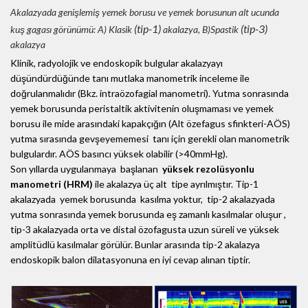
Akalazyada genişlemiş yemek borusu ve yemek borusunun alt ucunda
(tip-1)
(tip-3)
kuş gagası görünümü: A) Klasik
akalazya, B)Spastik
akalazya
Klinik, radyolojik ve endoskopik bulgular akalazyayı
düşündürdüğünde tanı mutlaka manometrik inceleme ile
doğrulanmalıdır (Bkz. intraözofagial manometri). Yutma sonrasında
yemek borusunda peristaltik aktivitenin oluşmaması ve yemek
borusu ile mide arasındaki kapakçığın (Alt özefagus sfinkteri-AÖS)
yutma sırasında gevşeyememesi tanı için gerekli olan manometrik
bulgulardır. AÖS basıncı yüksek olabilir (>40mmHg).
Son yıllarda uygulanmaya başlanan
yüksek rezolüsyonlu
manometri (HRM)
ile akalazya üç alt tipe ayrılmıştır. Tip-1
akalazyada yemek borusunda kasılma yoktur, tip-2 akalazyada
yutma sonrasında yemek borusunda eş zamanlı kasılmalar oluşur ,
tip-3 akalazyada orta ve distal özofagusta uzun süreli ve yüksek
amplitüdlü kasılmalar görülür. Bunlar arasında tip-2 akalazya
endoskopik balon dilatasyonuna en iyi cevap alınan tiptir.