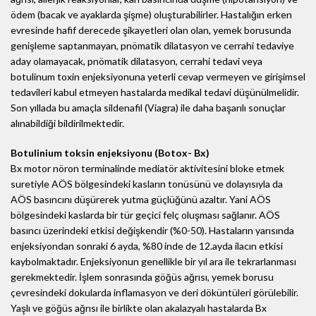
ödem (bacak ve ayaklarda şişme) oluşturabilirler. Hastalığın erken
evresinde hafif derecede şikayetleri olan olan, yemek borusunda
genişleme saptanmayan, pnömatik dilatasyon ve cerrahi tedaviye
aday olamayacak, pnömatik dilatasyon, cerrahi tedavi veya
botulinum toxin enjeksiyonuna yeterli cevap vermeyen ve girişimsel
tedavileri kabul etmeyen hastalarda medikal tedavi düşünülmelidir.
Son yıllada bu amaçla sildenafil (Viagra) ile daha başarılı sonuçlar
alınabildiği bildirilmektedir.
Botulinium toksin enjeksiyonu (Botox- Bx)
Bx motor nöron terminalinde mediatör aktivitesini bloke etmek
suretiyle AÖS bölgesindeki kasların tonüsünü ve dolayısıyla da
AÖS basıncını düşürerek yutma güçlüğünü azaltır. Yani AÖS
bölgesindeki kaslarda bir tür geçici felç oluşması sağlanır. AÖS
basıncı üzerindeki etkisi değişkendir (%0-50). Hastaların yarısında
enjeksiyondan sonraki 6 ayda, %80 inde de 12.ayda ilacın etkisi
kaybolmaktadır. Enjeksiyonun genellikle bir yıl ara ile tekrarlanması
gerekmektedir. İşlem sonrasında göğüs ağrısı, yemek borusu
çevresindeki dokularda inflamasyon ve deri döküntüleri görülebilir.
Yaşlı ve göğüs ağrısı ile birlikte olan akalazyalı hastalarda Bx