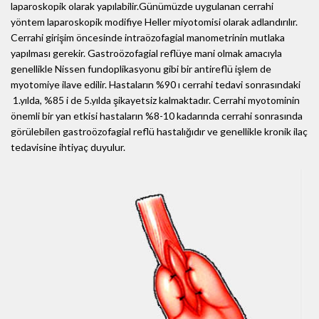
laparoskopik olarak yapılabilir.Günümüzde uygulanan cerrahi
yöntem laparoskopik modifiye Heller miyotomisi olarak adlandırılır.
Cerrahi girişim öncesinde intraözofagial manometrinin mutlaka
yapılması gerekir. Gastroözofagial reflüye mani olmak amacıyla
genellikle Nissen fundoplikasyonu gibi bir antireflü işlem de
myotomiye ilave edilir. Hastaların %90 ı cerrahi tedavi sonrasındaki
1.yılda, %85 i de 5.yılda şikayetsiz kalmaktadır. Cerrahi myotominin
önemli bir yan etkisi hastaların %8-10 kadarında cerrahi sonrasında
görülebilen gastroözofagial reflü hastalığıdır ve genellikle kronik ilaç
tedavisine ihtiyaç duyulur.