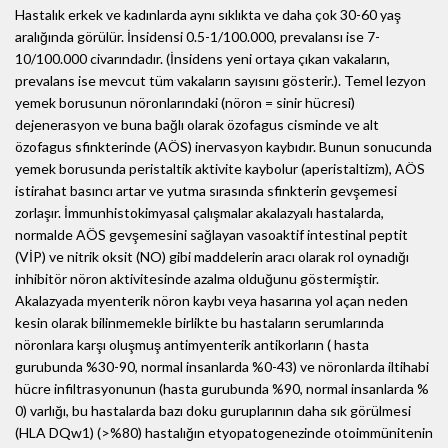
Hastalık erkek ve kadınlarda aynı sıklıkta ve daha çok 30-60 yaş
aralığında görülür. İnsidensi 0.5-1/100.000, prevalansı ise 7-
10/100.000 civarındadır. (İnsidens yeni ortaya çıkan vakaların,
prevalans ise mevcut tüm vakaların sayısını gösterir.). Temel lezyon
yemek borusunun nöronlarındaki (nöron = sinir hücresi)
dejenerasyon ve buna bağlı olarak özofagus cisminde ve alt
özofagus sfinkterinde (AÖS) inervasyon kaybıdır. Bunun sonucunda
yemek borusunda peristaltik aktivite kaybolur (aperistaltizm), AÖS
istirahat basıncı artar ve yutma sırasında sfinkterin gevşemesi
zorlaşır. İmmunhistokimyasal çalışmalar akalazyalı hastalarda,
normalde AÖS gevşemesini sağlayan vasoaktif intestinal peptit
(VİP) ve nitrik oksit (NO) gibi maddelerin aracı olarak rol oynadığı
inhibitör nöron aktivitesinde azalma olduğunu göstermiştir.
Akalazyada myenterik nöron kaybı veya hasarına yol açan neden
kesin olarak bilinmemekle birlikte bu hastaların serumlarında
nöronlara karşı oluşmuş antimyenterik antikorların ( hasta
gurubunda %30-90, normal insanlarda %0-43) ve nöronlarda iltihabi
hücre infiltrasyonunun (hasta gurubunda %90, normal insanlarda %
0) varlığı, bu hastalarda bazı doku guruplarının daha sık görülmesi
(HLA DQw1) (>%80) hastalığın etyopatogenezinde otoimmünitenin