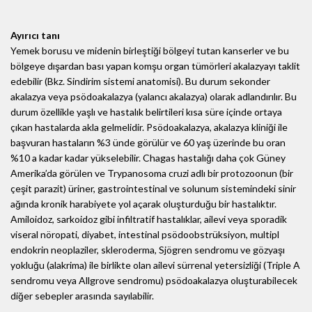
A
yırıcı tanı
Yemek borusu ve midenin birleştiği bölgeyi tutan kanserler ve bu
bölgeye dışardan bası yapan komşu organ tümörleri akalazyayı taklit
edebilir (Bkz. Sindirim sistemi anatomisi). Bu durum sekonder
akalazya veya psödoakalazya (yalancı akalazya) olarak adlandırılır. Bu
durum özellikle yaşlı ve hastalık belirtileri kısa süre içinde ortaya
çıkan hastalarda akla gelmelidir. Psödoakalazya, akalazya kliniği ile
başvuran hastaların %3 ünde görülür ve 60 yaş üzerinde bu oran
%10 a kadar kadar yükselebilir. Chagas hastalığı daha çok Güney
Amerika’da görülen ve Trypanosoma cruzi adlı bir protozoonun (bir
çeşit parazit) üriner, gastrointestinal ve solunum sistemindeki sinir
ağında kronik harabiyete yol açarak oluşturduğu bir hastalıktır.
Amiloidoz, sarkoidoz gibi infiltratif hastalıklar, ailevi veya sporadik
viseral nöropati, diyabet, intestinal psödoobstrüksiyon, multipl
endokrin neoplaziler, skleroderma, Sjögren sendromu ve gözyaşı
yokluğu (alakrima) ile birlikte olan ailevi sürrenal yetersizliği (Triple A
sendromu veya Allgrove sendromu) psödoakalazya oluşturabilecek
diğer sebepler arasında sayılabilir.