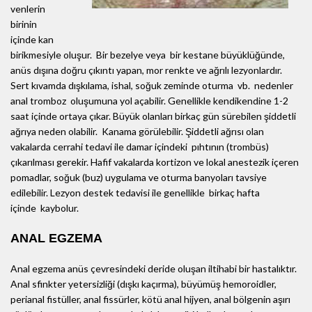
venlerin
birinin
içinde kan
birikmesiyle oluşur. Bir bezelye veya bir kestane büyüklüğünde,
anüs dışına doğru çıkıntı yapan, mor renkte ve ağrılı lezyonlardır.
Sert kıvamda dışkılama, ishal, soğuk zeminde oturma vb. nedenler
anal tromboz oluşumuna yol açabilir. Genellikle kendikendine 1-2
saat içinde ortaya çıkar. Büyük olanları birkaç gün sürebilen şiddetli
ağrıya neden olabilir. Kanama görülebilir. Şiddetli ağrısı olan
vakalarda cerrahi tedavi ile damar içindeki pıhtının (trombüs)
çıkarılması gerekir. Hafif vakalarda kortizon ve lokal anestezik içeren
pomadlar, soğuk (buz) uygulama ve oturma banyoları tavsiye
edilebilir. Lezyon destek tedavisi ile genellikle birkaç hafta
içinde kaybolur.
ANAL EGZEMA
Anal egzema anüs çevresindeki deride oluşan iltihabi bir hastalıktır.
Anal sfinkter yetersizliği (dışkı kaçırma), büyümüş hemoroidler,
perianal fistüller, anal fissürler, kötü anal hijyen, anal bölgenin aşırı