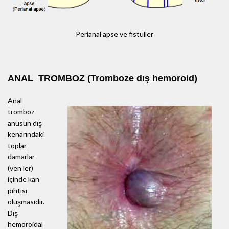
Perianal apse ve fistüller
ANAL TROMBOZ (Tromboze dış hemoroid)
Anal
tromboz
anüsün dış
kenarındaki
toplar
damarlar
(ven ler)
içinde kan
pıhtısı
oluşmasıdır.
Dış
hemoroidal