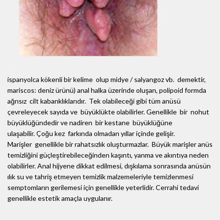
ispanyolca kökenli bir kelime olup midye / salyangoz vb. demektir,
mariscos: deniz ürünü) anal halka üzerinde oluşan, polipoid formda
ağrısız cilt kabarıklıklarıdır. Tek olabileceği gibi tüm anüsü
çevreleyecek sayıda ve büyüklükte olabilirler. Genellikle bir nohut
büyüklüğündedir ve nadiren bir kestane büyüklüğüne
ulaşabilir. Çoğu kez farkında olmadan yıllar içinde gelişir.
Marişler genellikle bir rahatsızlık oluşturmazlar. Büyük marişler anüs
temizliğini güçleştirebileceğinden kaşıntı, yanma ve akıntıya neden
olabilirler. Anal hijyene dikkat edilmesi, dışkılama sonrasında anüsün
ılık su ve tahriş etmeyen temizlik malzemeleriyle temizlenmesi
semptomların gerilemesi için genellikle yeterlidir. Cerrahi tedavi
genellikle estetik amaçla uygulanır.