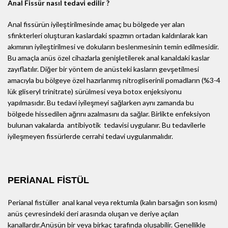
Anal Fissür nasıl tedavi edilir ?
Anal fissürün iyileştirilmesinde amaç bu bölgede yer alan
sfinkterleri oluşturan kaslardaki spazmın ortadan kaldırılarak kan
akımının iyileştirilmesi ve dokuların beslenmesinin temin edilmesidir.
Bu amaçla anüs özel cihazlarla genişletilerek anal kanaldaki kaslar
zayıflatılır. Diğer bir yöntem de anüsteki kasların gevşetilmesi
amacıyla bu bölgeye özel hazırlanmış nitrogliserinli pomadların (%3-4
lük gliseryl trinitrate) sürülmesi veya botox enjeksiyonu
yapılmasıdır. Bu tedavi iyileşmeyi sağlarken aynı zamanda bu
bölgede hissedilen ağrını azalmasını da sağlar. Birlikte enfeksiyon
bulunan vakalarda antibiyotik tedavisi uygulanır. Bu tedavilerle
iyileşmeyen fissürlerde cerrahi tedavi uygulanmalıdır.
PERİANAL FİSTÜL
Perianal fistüller anal kanal veya rektumla (kalın barsağın son kısmı)
anüs çevresindeki deri arasında oluşan ve deriye açılan
kanallardır.Anüsün bir veya birkaç tarafında oluşabilir. Genellikle