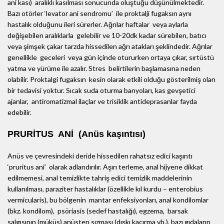
ani kası) aralıklı kasılması sonucunda oluştuğu düşünülmektedir.
Bazı otörler ‘levator ani sendromu’ ile proktalji fugaksın aynı
hastalık olduğunu ileri sürerler. Ağrılar haftalar veya aylarla
değişebilen aralıklarla gelebilir ve 10-20dk kadar sürebilen, batıcı
veya şimşek çakar tarzda hissedilen ağrı atakları şeklindedir. Ağrılar
genellikle geceleri veya gün içinde otururken ortaya çıkar, sırtüstü
yatma ve yürüme ile azalır. Stres belirtilerin başlamasına neden
olabilir. Proktalgi fugaksın kesin olarak etkili olduğu gösterilmiş olan
bir tedavisi yoktur. Sıcak suda oturma banyoları, kas gevşetici
ajanlar, antiromatizmal ilaçlar ve trisiklik antideprasanlar fayda
edebilir.
PRURİTUS ANİ (Anüs kaşıntısı)
Anüs ve çevresindeki deride hissedilen rahatsız edici kaşıntı
‘pruritus ani’ olarak adlandırılır. Aşırı terleme, anal hijyene dikkat
edilmemesi, anal temizlikte tahriş edici temizlik maddelerinin
kullanılması, paraziter hastalıklar (özellikle kıl kurdu – enterobius
vermicularis), bu bölgenin mantar enfeksiyonları, anal kondilomlar
(bkz. kondilom), psöriasis (sedef hastalığı), egzema, barsak
salgısının (müküs) anüsten sızması (dışkı kaçırma vb.), bazı gıdaların