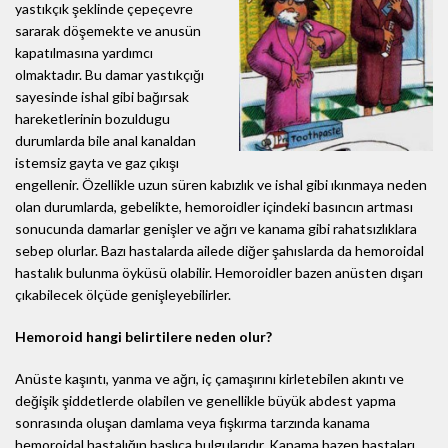
yastıkçık şeklinde çepeçevre
sararak döşemekte ve anusün
kapatılmasına yardımcı
olmaktadır. Bu damar yastıkçığı
sayesinde ishal gibi bağırsak
hareketlerinin bozuldugu
durumlarda bile anal kanaldan
istemsiz gayta ve gaz çıkışı
engellenir. Özellikle uzun süren kabızlık ve ishal gibi ıkınmaya neden
olan durumlarda, gebelikte, hemoroidler içindeki basıncın artması
sonucunda damarlar genişler ve ağrı ve kanama gibi rahatsızlıklara
sebep olurlar. Bazı hastalarda ailede diğer şahıslarda da hemoroidal
hastalık bulunma öyküsü olabilir. Hemoroidler bazen anüsten dışarı
çıkabilecek ölçüde genişleyebilirler.
Hemoroid hangi belirtilere neden olur?
Anüste kaşıntı, yanma ve ağrı, iç çamaşırını kirletebilen akıntı ve
değişik şiddetlerde olabilen ve genellikle büyük abdest yapma
sonrasında oluşan damlama veya fışkırma tarzında kanama
hemoroidal hastalığın başlıca bulgularıdır. Kanama bazen hastaları