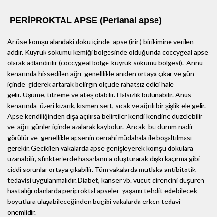
PERİPROKTAL APSE (Perianal apse)
Anüse komşu alandaki doku içinde apse (irin) birikimine verilen
addır. Kuyruk sokumu kemiği bölgesinde olduğunda coccygeal apse
olarak adlandırılır (coccygeal bölge-kuyruk sokumu bölgesi). Annü
kenarında hissedilen ağrı genelllikle aniden ortaya çıkar ve gün
içinde giderek artarak belirgin ölçüde rahatsız edici hale
gelir. Üşüme, titreme ve ateş olabilir. Halsizlik bulunabilir. Anüs
kenarında üzeri kızarık, kısmen sert, sıcak ve ağrılı bir şişlik ele gelir.
Apse kendiliğinden dışa açılırsa belirtiler kendi kendine düzelebilir
ve ağrı günler içinde azalarak kaybolur. Ancak bu durum nadir
görülür ve genellikle apsenin cerrahi müdahala ile boşaltılması
gerekir. Gecikilen vakalarda apse genişleyerek komşu dokulara
uzanabilir, sfinkterlerde hasarlanma oluşturarak dışkı kaçırma gibi
ciddi sorunlar ortaya çıkabilir. Tüm vakalarda mutlaka antibitotik
tedavisi uygulanmalıdır. Diabet, kanser vb. vücut direncini düşüren
hastalığı olanlarda periproktal apseler yaşamı tehdit edebilecek
boyutlara ulaşabileceğinden bugibi vakalarda erken tedavi
önemlidir.