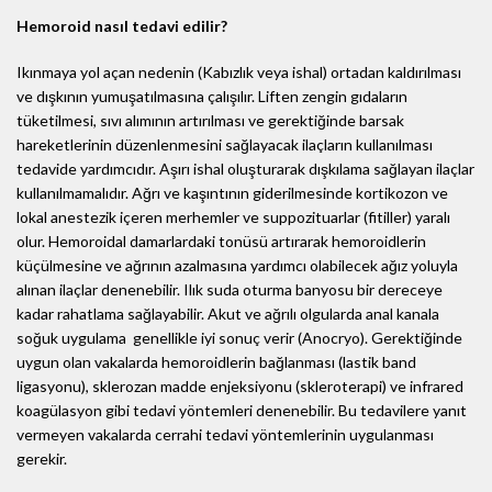
Hemoroid nasıl tedavi edilir?
Ikınmaya yol açan nedenin (Kabızlık veya ishal) ortadan kaldırılması
ve dışkının yumuşatılmasına çalışılır. Liften zengin gıdaların
tüketilmesi, sıvı alımının artırılması ve gerektiğinde barsak
hareketlerinin düzenlenmesini sağlayacak ilaçların kullanılması
tedavide yardımcıdır. Aşırı ishal oluşturarak dışkılama sağlayan ilaçlar
kullanılmamalıdır. Ağrı ve kaşıntının giderilmesinde kortikozon ve
lokal anestezik içeren merhemler ve suppozituarlar (fitiller) yaralı
olur. Hemoroidal damarlardaki tonüsü artırarak hemoroidlerin
küçülmesine ve ağrının azalmasına yardımcı olabilecek ağız yoluyla
alınan ilaçlar denenebilir. Ilık suda oturma banyosu bir dereceye
kadar rahatlama sağlayabilir. Akut ve ağrılı olgularda anal kanala
soğuk uygulama genellikle iyi sonuç verir (Anocryo). Gerektiğinde
uygun olan vakalarda hemoroidlerin bağlanması (lastik band
ligasyonu), sklerozan madde enjeksiyonu (skleroterapi) ve infrared
koagülasyon gibi tedavi yöntemleri denenebilir. Bu tedavilere yanıt
vermeyen vakalarda cerrahi tedavi yöntemlerinin uygulanması
gerekir.