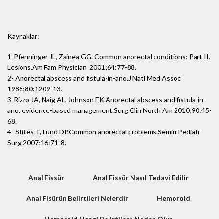
Kaynaklar:
1-Pfenninger JL, Zainea GG. Common anorectal conditions: Part II.
Lesions.Am Fam Physician 2001;64:77-88.
2- Anorectal abscess and fistula-in-ano.J Natl Med Assoc
1988;80:1209-13.
3-Rizzo JA, Naig AL, Johnson EK.Anorectal abscess and fistula-in-
ano: evidence-based management.Surg Clin North Am 2010;90:45-
68.
4- Stites T, Lund DP.Common anorectal problems.Semin Pediatr
Surg 2007;16:71-8.
Anal Fissür
Anal Fissür Nasıl Tedavi Edilir
Anal Fisürün Belirtileri Nelerdir
Hemoroid
Hemoroid Hangi Belirtilere Neden Olur