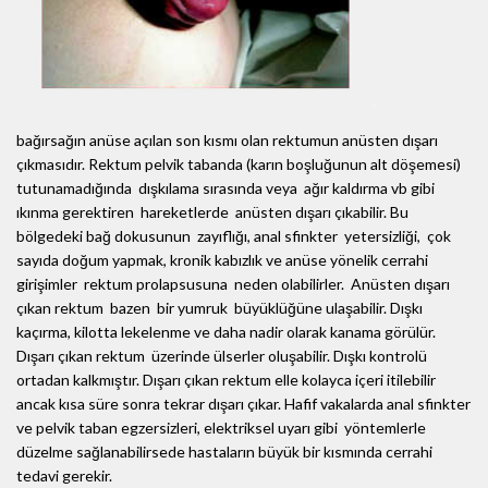
bağırsağın anüse açılan son kısmı olan rektumun anüsten dışarı
çıkmasıdır. Rektum pelvik tabanda (karın boşluğunun alt döşemesi)
tutunamadığında dışkılama sırasında veya ağır kaldırma vb gibi
ıkınma gerektiren hareketlerde anüsten dışarı çıkabilir. Bu
bölgedeki bağ dokusunun zayıflığı, anal sfinkter yetersizliği, çok
sayıda doğum yapmak, kronik kabızlık ve anüse yönelik cerrahi
girişimler rektum prolapsusuna neden olabilirler. Anüsten dışarı
çıkan rektum bazen bir yumruk büyüklüğüne ulaşabilir. Dışkı
kaçırma, kilotta lekelenme ve daha nadir olarak kanama görülür.
Dışarı çıkan rektum üzerinde ülserler oluşabilir. Dışkı kontrolü
ortadan kalkmıştır. Dışarı çıkan rektum elle kolayca içeri itilebilir
ancak kısa süre sonra tekrar dışarı çıkar. Hafif vakalarda anal sfinkter
ve pelvik taban egzersizleri, elektriksel uyarı gibi yöntemlerle
düzelme sağlanabilirsede hastaların büyük bir kısmında cerrahi
tedavi gerekir.