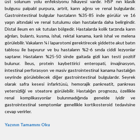
üst solunum yolu enfeksiyonu hikayesi vardır. HSP nın klasik
bulgusu palpabl purpura, artrit, karın ağrısı ve renal bulgulardır.
Gastrointestinal bulgular hastaların %35-85 inde görülür ve 16
yaşın altındaki ve renal tutulumu olan hastalarda daha belirgindir.
Distal ileum en sık tutulan bölgedir. Hastalarda kolik tarzında karın
ağrıları, bulantı, kusma, ishal, rektal kanama, kanlı ishal ve melena
görülebilir. Vakaların ¼ i laparotomi gerektirecek şiddette akut batın
tablosu ile başvurur ve bu hastaların %2-6 sında ciddi lezyonlar
saptanır. Hastaların %25-50 sinde gaitada gizli kan testi pozitif
bulunur. İleus, protein kaybettirici enteropati, invajinasyon,
intestinal perforasyon ve masiv gastrointestinal kanama hastalığın
seyrinde görülebilecek diğer gastrointestinal bulgulardır. Seyrek
olarak safra kesesi infarktüsü, hemorajik pankreatit, pankreas
yetersizliği ve steatore görülebilir. Hastalığın prognozu, özellikle
renal komplikasyonlar bulunmadığında genelde iyidir ve
gastrointestinal semptomlar genellikle kortikosteroid tedavisine
cevap verirler.
Yazının Tamamını Oku