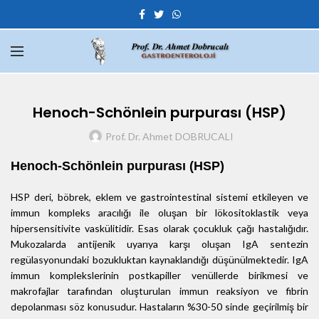
Henoch-Schönlein purpurası (HSP)
Prof. Dr. Ahmet DOBRUCALI
Henoch-Schönlein purpurası (HSP)
HSP deri, böbrek, eklem ve gastrointestinal sistemi etkileyen ve
immun kompleks aracılığı ile oluşan bir lökositoklastik veya
hipersensitivite vaskülitidir. Esas olarak çocukluk çağı hastalığıdır.
Mukozalarda antijenik uyarıya karşı oluşan IgA sentezin
regülasyonundaki bozukluktan kaynaklandığı düşünülmektedir. IgA
immun komplekslerinin postkapiller venüllerde birikmesi ve
makrofajlar tarafından oluşturulan immun reaksiyon ve fibrin
depolanması söz konusudur. Hastaların %30-50 sinde geçirilmiş bir