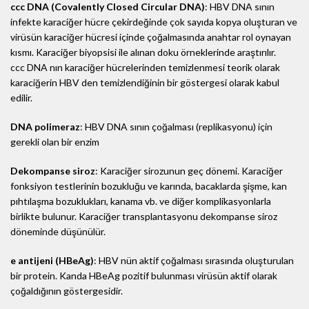
ccc DNA (Covalently Closed Circular DNA)
: HBV DNA sının
infekte karaciğer hücre çekirdeğinde çok sayıda kopya oluşturan ve
virüsün karaciğer hücresi içinde çoğalmasında anahtar rol oynayan
kısmı. Karaciğer biyopsisi ile alınan doku örneklerinde araştırılır.
ccc DNA nın karaciğer hücrelerinden temizlenmesi teorik olarak
karaciğerin HBV den temizlendiğinin bir göstergesi olarak kabul
edilir.
DNA polimeraz
: HBV DNA sının çoğalması (replikasyonu) için
gerekli olan bir enzim
Dekompanse siroz
: Karaciğer sirozunun geç dönemi. Karaciğer
fonksiyon testlerinin bozukluğu ve karında, bacaklarda şişme, kan
pıhtılaşma bozuklukları, kanama vb. ve diğer komplikasyonlarla
birlikte bulunur. Karaciğer transplantasyonu dekompanse siroz
döneminde düşünülür.
e antijeni (HBeAg)
: HBV nün aktif çoğalması sırasında oluşturulan
bir protein. Kanda HBeAg pozitif bulunması virüsün aktif olarak
çoğaldığının göstergesidir.