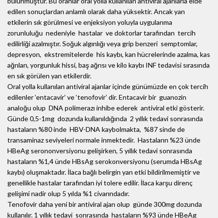
bulunmuştur. Bu oranlar oral yolla kullanılan antiviral ajanlarla elde
edilen sonuçlardan anlamlı olarak daha yüksektir. Ancak yan
etkilerin sık görülmesi ve enjeksiyon yoluyla uygulanma
zorunluluğu nedeniyle hastalar ve doktorlar tarafından tercih
edilirliği azalmıştır. Soğuk algınlığı veya grip benzeri semptomlar,
depresyon, ekstremitelerde his kaybı, kan hücrelerinde azalma, kas
ağrıları, yorgunluk hissi, baş ağrısı ve kilo kaybı INF tedavisi sırasında
en sık görülen yan etkilerdir.
Oral yolla kullanılan antiviral ajanlar içinde günümüzde en çok tercih
edilenler ‘entacavir’ ve ‘tenofovir’ dir. Entacavir bir guanozin
analoğu olup DNA polimerazı inhibe ederek antiviral etki gösterir.
Günde 0,5-1mg dozunda kullanıldığında 2 yıllık tedavi sonrasında
hastaların %80 inde HBV-DNA kaybolmakta, %87 sinde de
transaminaz seviyeleri normale inmektedir. Hastaların %23 ünde
HBeAg serononversiyonu gelişirken, 5 yıllık tedavi sonrasında
hastaların %1,4 ünde HBsAg serokonversiyonu (serumda HBsAg
kaybı) oluşmaktadır. İlaca bağlı belirgin yan etki bildirilmemiştir ve
genellikle hastalar tarafından iyi tolere edilir. İlaca karşu direnç
gelişimi nadir olup 5 yılda %1 civarındadır.
Tenofovir daha yeni bir antiviral ajan olup günde 300mg dozunda
kullanılır. 1 yıllık tedavi sonrasında hastaların %93 ünde HBeAg