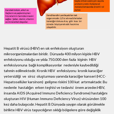
Hepatit B virüsü (HBV) en sık enfeksiyon oluşturan
mikroorganizmalardan biridir. Dünyada 400 milyon kişide HBV
enfeksiyonu olduğu ve yılda 750.000 den fazla kişinin HBV
enfeksiyonuna bağlı komplikasyonlar nedeniyle kaybedildiği
tahmin edilmektedir. Kronik HBV enfeksiyonu kronik karaciğer
yetersizliği ve siroz oluşturması yanında karaciğer kanseri (HCC-
Hepatosellüler karsinom) gelişme riskini 100 kat artırmaktadır. Bu
nedenle hastalığın erken teşhisi ve tedavisi önem arzeder.HBV,
insanda AIDS (Acquired Immuno Deficiency Syndrome) hastalığını
oluşturan HIV (Human Immuno Deficiency Virus) virüsünden 100
kez daha bulaşıcıdır. Hepatit B Dünyada yaygın olarak görülmekle
birlikte HBV virüs taşıyıcılığının sıklığı bölgelere göre değişiklik