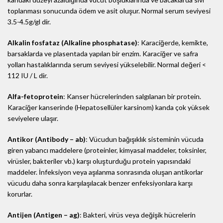
toplanması sonucunda ödem ve asit oluşur. Normal serum seviyesi
3.5-4.5g/gl dir.
Alkalin fosfataz (Alkaline phosphatase)
: Karaciğerde, kemikte,
barsaklarda ve plasentada yapılan bir enzim. Karaciğer ve safra
yolları hastalıklarında serum seviyesi yükselebilir. Normal değeri <
112 IU / L dir.
Alfa-fetoprotein
: Kanser hücrelerinden salgılanan bir protein.
Karaciğer kanserinde (Hepatosellüler karsinom) kanda çok yüksek
seviyelere ulaşır.
Antikor (Antibody – ab)
: Vücudun bağışıklık sisteminin vücuda
giren yabancı maddelere (proteinler, kimyasal maddeler, toksinler,
virüsler, bakteriler vb.) karşı oluşturduğu protein yapısındaki
maddeler. İnfeksiyon veya aşılanma sonrasında oluşan antikorlar
vücudu daha sonra karşılaşılacak benzer enfeksiyonlara karşı
korurlar.
Antijen (Antigen – ag)
: Bakteri, virüs veya değişik hücrelerin