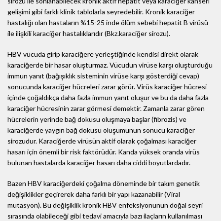
sirozu ile sonlanabilecek kronik aktif hepatit veya karaciğer kanseri
gelişimi gibi farklı klinik tablolarla seyredebilir. Kronik karaciğer
hastalığı olan hastaların %15-25 inde ölüm sebebi hepatit B virüsü
ile ilişkili karaciğer hastalıklarıdır (Bkz.karaciğer sirozu).
HBV vücuda girip karaciğere yerleştiğinde kendisi direkt olarak
karaciğerde bir hasar oluşturmaz. Vücudun virüse karşı oluşturduğu
immun yanıt (bağışıklık sisteminin virüse karşı gösterdiği cevap)
sonucunda karaciğer hücreleri zarar görür. Virüs karaciğer hücresi
içinde çoğaldıkça daha fazla immun yanıt oluşur ve bu da daha fazla
karaciğer hücresinin zarar görmesi demektir. Zamanla zarar gören
hücrelerin yerinde bağ dokusu oluşmaya başlar (fibrozis) ve
karaciğerde yaygın bağ dokusu oluşumunun sonucu karaciğer
sirozudur. Karaciğerde virüsün aktif olarak çoğalması karaciğer
hasarı için önemli bir risk faktörüdür. Kanda yüksek oranda virüs
bulunan hastalarda karaciğer hasarı daha ciddi boyutlardadır.
Bazen HBV karaciğerdeki çoğalma döneminde bir takım genetik
değişiklikler geçirerek daha farklı bir yapı kazanabilir (Viral
mutasyon). Bu değişiklik kronik HBV enfeksiyonunun doğal seyri
sırasında olabileceği gibi tedavi amacıyla bazı ilaçların kullanılması