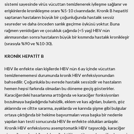
sistemi sayesinde virüs vücuttan temizlenerek iyileşme sağlanır ve
erişkinlerde kronikleşme oranı %5-10 civarındadır. Kronik B hepatiti
saptanan hastaların büyük bir çoğunluğunda hastalık sessiz
seyreder ve daha önceden sarılık geçirme öyküsü yoktur. Buna
rağmen yenidoğan ve çocukluk çağında (<5 yaş) HBV nün
alınmasından sonra hastaların büyük bir kısmında hastalık kronikleşir
(sırasıyla %90 ve %10-30).
KRONİK HEPATİT B
HBV ile enfekte olan kişilerde HBV nün 6 ay içinde vücuttan
temizlenememesi durumunda kronik HBV enfeksiyonundan
bahsedilir. Çoğunlukla bu evrede hastalık sessizdir ve hastaların
hemen hepsi farkında olmadan bu döneme geçiş gösterirler.
Karaciğerdeki hasarlanma arttığında ve karaciğer fonksiyonları
bozulmaya başladığında halsizlik, eklem ve kas ağrıları, bulantı, göz
aklarında ve ciltte sararma, ayaklarda ve karında şişme gibi bulgular
ortaya çıktığında bir hekime başvurmaları veya başka bir nedenle
yapılan kan testi sonucunda HBV ile enfekte oldukları anlaşılır.
Kronik HBV enfeksiyonu asemptomatik HBV taşıyıcılığı, karaciğer