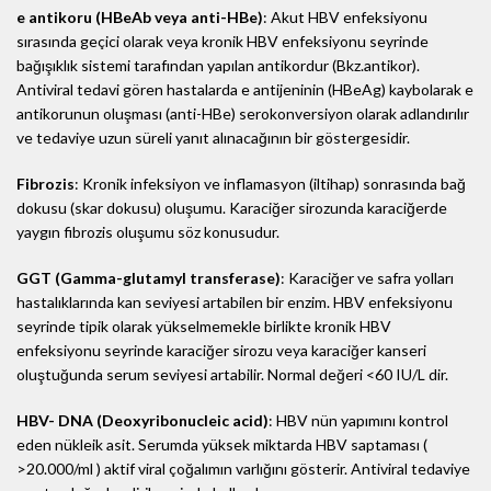
e antikoru (HBeAb veya anti-HBe)
: Akut HBV enfeksiyonu
sırasında geçici olarak veya kronik HBV enfeksiyonu seyrinde
bağışıklık sistemi tarafından yapılan antikordur (Bkz.antikor).
Antiviral tedavi gören hastalarda e antijeninin (HBeAg) kaybolarak e
antikorunun oluşması (anti-HBe) serokonversiyon olarak adlandırılır
ve tedaviye uzun süreli yanıt alınacağının bir göstergesidir.
Fibrozis
: Kronik infeksiyon ve inflamasyon (iltihap) sonrasında bağ
dokusu (skar dokusu) oluşumu. Karaciğer sirozunda karaciğerde
yaygın fibrozis oluşumu söz konusudur.
GGT (Gamma-glutamyl transferase)
: Karaciğer ve safra yolları
hastalıklarında kan seviyesi artabilen bir enzim. HBV enfeksiyonu
seyrinde tipik olarak yükselmemekle birlikte kronik HBV
enfeksiyonu seyrinde karaciğer sirozu veya karaciğer kanseri
oluştuğunda serum seviyesi artabilir. Normal değeri <60 IU/L dir.
HBV- DNA (Deoxyribonucleic acid)
: HBV nün yapımını kontrol
eden nükleik asit. Serumda yüksek miktarda HBV saptaması (
>20.000/ml ) aktif viral çoğalımın varlığını gösterir. Antiviral tedaviye