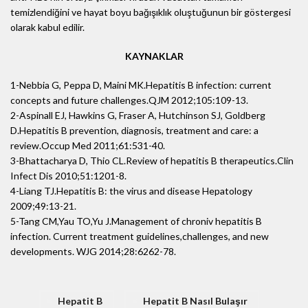
temizlendiğini ve hayat boyu bağışıklık oluştuğunun bir göstergesi
olarak kabul edilir.
KAYNAKLAR
1-Nebbia G, Peppa D, Maini MK.Hepatitis B infection: current
concepts and future challenges.QJM 2012;105:109-13.
2-Aspinall EJ, Hawkins G, Fraser A, Hutchinson SJ, Goldberg
D.Hepatitis B prevention, diagnosis, treatment and care: a
review.Occup Med 2011;61:531-40.
3-Bhattacharya D, Thio CL.Review of hepatitis B therapeutics.Clin
Infect Dis 2010;51:1201-8.
4-Liang TJ.Hepatitis B: the virus and disease Hepatology
2009;49:13-21.
5-Tang CM,Yau TO,Yu J.Management of chroniv hepatitis B
infection. Current treatment guidelines,challenges, and new
developments. WJG 2014;28:6262-78.
Hepatit B
Hepatit B Nasıl Bulaşır