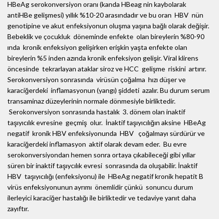
HBeAg serokonversiyon oranı (kanda HBeag nin kaybolarak
antiHBe gelişmesi) yıllık %10-20 arasındadır ve bu oran HBV nün
genotipine ve akut enfeksiyonun oluşma yaşına bağlı olarak değişir.
Bebeklik ve çocukluk döneminde enfekte olan bireylerin %80-90
ında kronik enfeksiyon gelişirken erişkin yaşta enfekte olan
bireylerin %5 inden azında kronik enfeksiyon gelişir. Viral klirens
öncesinde tekrarlayan ataklar siroz ve HCC gelişme riskini artırır.
Serokonversiyon sonrasında virüsün çoğalma hızı düşer ve
karaciğerdeki inflamasyonun (yangı) şiddeti azalır. Bu durum serum
transaminaz düzeylerinin normale dönmesiyle birliktedir.
Serokonversiyon sonrasında hastalık 3. dönem olan inaktif
taşıyıcılık evresine geçmiş olur. İnaktif taşıyıcılığın aksine HBeAg
negatif kronik HBV enfeksiyonunda HBV çoğalmayı sürdürür ve
karaciğerdeki inflamasyon aktif olarak devam eder. Bu evre
serokonversiyondan hemen sonra ortaya çıkabileceği gibi yıllar
süren bir inaktif taşıycılık evresi sonrasında da oluşabilir. İnaktif
HBV taşıyıcılığı (enfeksiyonu) ile HBeAg negatif kronik hepatit B
virüs enfeksiyonunun ayrımı önemlidir çünkü sonuncu durum
ilerleyici karaciğer hastalığı ile birliktedir ve tedaviye yanıt daha
zayıftır.