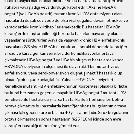
inaktif taşıyıcı olarak adlandırılırlar ve bu hastalarda karaciğerdeki
iltihabın yavaşladığı veya durduğu kabul edilir. Aksine HBeAg
negatif (ve HBeAb pozitif) mutant kronik HBV enfeksiyonu olan
hastalarda düşük seviyede de olsa viral çoğalma devam etmekte ve
karaciğerdeki kronik iltihap ilerlemektedir. Bu hastalar HBV nün
karaciğerde oluşturabileceği her türlü hasarlanmaya aday olarak
yaşamlarını sürdürürler. Asya da yaşayan kronik HBV enfeksiyonlu
hastaların 2/3 sinde HBeAb oluştuktan sonraki dönemde karaciğer
sirozu ve karaciğer kanseri gibi ciddi komplikasyonlar ortaya
çıkmaktadır. HBeAg negatif ve HBeAb oluşmuş hastalarda kanda
HBV-DNA seviyesinin ölçülmesi ile olayın aktif bir mutant virüs
enfeksiyonu veya serokonversiyon oluşmuş inaktif hastalık olup
olmadığı bir ölçüde anlaşılabilir. Yüksek HBV-DNA seviyeleri
genellikle mutant HBV enfeksiyonunun göstergesi olmakla birlikte
bu kural her zaman geçerli olmayabilir. HBeAg negatif mutant HBV
enfeksiyonlu hastalarda yıllarca hastalıkla ilgili herhangi bir belirti
ortaya çıkmaz ve bu hastalarda karaciğer sirozu bulgularının ortaya
çıkması için geçen süre ortalama 40 yıl civarındadır. Siroz bulgularının
ortaya çıkmasından sonra hastaların %25 i 10 yıl içinde son evre
karaciğer hastalığı dönemine girmektedir.