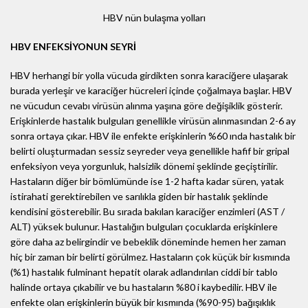
HBV nün bulaşma yolları
HBV ENFEKSİYONUN SEYRİ
HBV herhangi bir yolla vücuda girdikten sonra karaciğere ulaşarak
burada yerleşir ve karaciğer hücreleri içinde çoğalmaya başlar. HBV
ne vücudun cevabı virüsün alınma yaşına göre değişiklik gösterir.
Erişkinlerde hastalık bulguları genellikle virüsün alınmasından 2-6 ay
sonra ortaya çıkar. HBV ile enfekte erişkinlerin %60 ında hastalık bir
belirti oluşturmadan sessiz seyreder veya genellikle hafif bir gripal
enfeksiyon veya yorgunluk, halsizlik dönemi şeklinde geçiştirilir.
Hastaların diğer bir bömlümünde ise 1-2 hafta kadar süren, yatak
istirahati gerektirebilen ve sarılıkla giden bir hastalık şeklinde
kendisini gösterebilir. Bu sırada bakılan karaciğer enzimleri (AST /
ALT) yüksek bulunur. Hastalığın bulguları çocuklarda erişkinlere
göre daha az belirgindir ve bebeklik döneminde hemen her zaman
hiç bir zaman bir belirti görülmez. Hastaların çok küçük bir kısmında
(%1) hastalık fulminant hepatit olarak adlandırılan ciddi bir tablo
halinde ortaya çıkabilir ve bu hastaların %80 i kaybedilir. HBV ile
enfekte olan erişkinlerin büyük bir kısmında (%90-95) bağışıklık