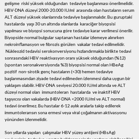
gelişme riski yüksek olduğundan tedaviye başlanması önerilmelidir.
HBV-DNA düzeyi 2000-20.000 IU/ml arasında olan hastaların serum
ALT düzeyi yüksek olanlarında tedaviye başlanmalıdır. Bu guruptaki
hastalarda yaşı 30 un altında olanlarda karaciğer biyopsisi
yapılması ve biyopsi sonucuna göre tedaviye karar verilmesi önerilir.
Biyopside normal bulgular saptanan hastalar izlemeye alınırken
nekroinflamasyon ve fibrozis görülen vakalar tedavi edilmelidir.
Nükleozid tedavisi serokonversiyonu hızlandırmakla birlikte tedavi
sonrasındaki HBV reaktivasyon oranı yüksek olduğundan (%12)
(spontan seronakversiyonda %3) biyopsisi normal olan HBeAg
pozitif non-sirotik genç hastaların (<30) hemen tedaviye
başlanmasından ziyade tedavi edilmeden izlenmesi daha uygun bir
yaklaşım olabilir. HBV-DNA seviyesi 20.000 IU/ml altında ve ALT
düzeyi normal olan immuntoleran hastalarda ve inaktif HBV
taşıyıcısı olan vakalarda (HBV-DNA <2000 IU/ml ve ALT normal)
tedavi önerilmez. Bu hastalar 6-12 aylık aralarla takip edilerek
immuntoleransın sona ermesi veya viral çoğalmanın aktivasyonu
yönünden izlenmelidir.
Son yıllarda yapılan çalışmalar HBV yüzey antijeni (HBsAg)