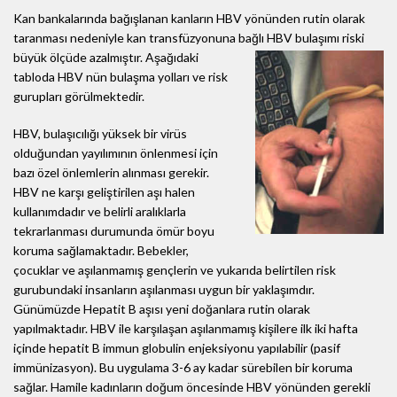
Kan bankalarında bağışlanan kanların HBV yönünden rutin olarak
taranması nedeniyle kan transfüzyonuna
bağlı HBV bulaşımı riski
büyük ölçüde azalmıştır. Aşağıdaki
tabloda HBV nün bulaşma yolları ve risk
gurupları görülmektedir.
HBV, bulaşıcılığı yüksek bir virüs
olduğundan yayılımının önlenmesi için
bazı özel önlemlerin alınması gerekir.
HBV ne karşı geliştirilen aşı halen
kullanımdadır ve belirli aralıklarla
tekrarlanması durumunda ömür boyu
koruma sağlamaktadır. Bebekler,
çocuklar ve aşılanmamış gençlerin ve yukarıda belirtilen risk
gurubundaki insanların aşılanması uygun bir yaklaşımdır.
Günümüzde Hepatit B aşısı yeni doğanlara rutin olarak
yapılmaktadır. HBV ile karşılaşan aşılanmamış kişilere ilk iki hafta
içinde hepatit B immun globulin enjeksiyonu yapılabilir (pasif
immünizasyon). Bu uygulama 3-6 ay kadar sürebilen bir koruma
sağlar. Hamile kadınların doğum öncesinde HBV yönünden gerekli