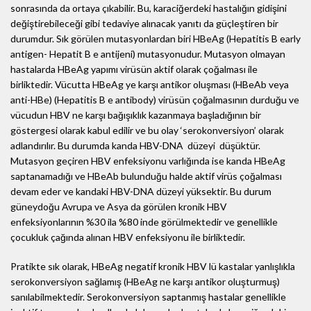
sonrasında da ortaya çıkabilir. Bu, karaciğerdeki hastalığın gidişini
değiştirebileceği gibi tedaviye alınacak yanıtı da güçleştiren bir
durumdur. Sık görülen mutasyonlardan biri HBeAg (Hepatitis B early
antigen- Hepatit B e antijeni) mutasyonudur. Mutasyon olmayan
hastalarda HBeAg yapımı virüsün aktif olarak çoğalması ile
birliktedir. Vücutta HBeAg ye karşı antikor oluşması (HBeAb veya
anti-HBe) (Hepatitis B e antibody) virüsün çoğalmasının durduğu ve
vücudun HBV ne karşı bağışıklık kazanmaya başladığının bir
göstergesi olarak kabul edilir ve bu olay ‘serokonversiyon’ olarak
adlandırılır. Bu durumda kanda HBV-DNA düzeyi düşüktür.
Mutasyon geçiren HBV enfeksiyonu varlığında ise kanda HBeAg
saptanamadığı ve HBeAb bulunduğu halde aktif virüs çoğalması
devam eder ve kandaki HBV-DNA düzeyi yüksektir. Bu durum
güneydoğu Avrupa ve Asya da görülen kronik HBV
enfeksiyonlarının %30 ila %80 inde görülmektedir ve genellikle
çocukluk çağında alınan HBV enfeksiyonu ile birliktedir.
Pratikte sık olarak, HBeAg negatif kronik HBV lü kastalar yanlışlıkla
serokonversiyon sağlamış (HBeAg ne karşı antikor oluşturmuş)
sanılabilmektedir. Serokonversiyon saptanmış hastalar genellikle