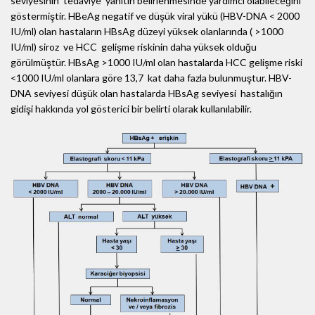
seviyesinin tedaviye yanıtın belirlenmesinde yardımcı olabileceğini
göstermiştir. HBeAg negatif ve düşük viral yükü (HBV-DNA < 2000
IU/ml) olan hastaların HBsAg düzeyi yüksek olanlarında ( >1000
IU/ml) siroz ve HCC gelişme riskinin daha yüksek olduğu
görülmüştür. HBsAg >1000 IU/ml olan hastalarda HCC gelişme riski
<1000 IU/ml olanlara göre 13,7 kat daha fazla bulunmuştur. HBV-
DNA seviyesi düşük olan hastalarda HBsAg seviyesi hastalığın
gidişi hakkında yol gösterici bir belirti olarak kullanılabilir.