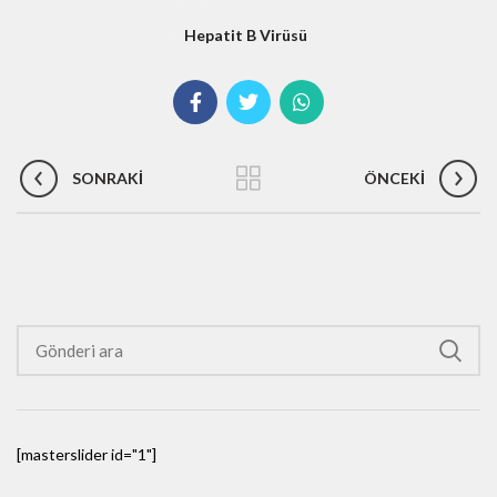
Hepatit B Virüsü
SONRAKI
ÖNCEKI
[masterslider id="1"]