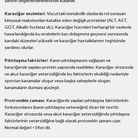
yanıtın değerlendirilmesinde kullanılır.
Karaciğer enzimleri
: Vücuttaki metabolik olaylarda rol oynayan
kimyasal reaksiyonları katalize eden değişik proteinler (ALT, AST,
GGT, Alkalin fosfataz vb.). Karaciğer hücreleri herhangi bir nedenle
hasarlandığında bu enzimlerin kan dolaşımına geçmesi sonrasında
kandaki düzeyleri yükselir ve karaciğer hastalıklarının teşhisinde
yardımcı olurlar.
Pıhtılaşma faktörler
i: Kanın pıhtılaşmasını sağlayan ve
karaciğerde yapılan protein yapısında maddeler. Karaciğer sirozunda
ve akut karaciğer yetersizliğinde bu faktörlerin eksikliği nedeniyle
spontan kanamalar oluşur veya başka sebeplerle oluşan
kanamaların durması güçleşir.
Protrombin zamanı
: Karaciğerde yapılan pıhtılaşma faktörlerinin
fonksiyonlarını (kanın pıhtılaşma yeteneğini) ölçen bir testtir.
Karaciğer sirozunda veya akut karaciğer yetersizliğinde pıhtılaşma
faktörlerinin yetersizliğine bağlı olarak protombin zamanı uzar.
Normal değeri <14sn dir.