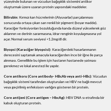
yüzeyinde bulunan ve vücudun bağışıklık sistemini antikor
oluşturmak üzere uyaran protein yapısındaki maddeler.
Bilirubin
: Kırmızı kan hücrelerinin (Alyuvarlar) parçalanması
sonucunda ortaya çıkan sarı renkli bir pigment (boyar madde).
Karaciğer fonksiyonları bozulduğunda kanda düzeyi yükselerek göz
aklarının ve derinin sararmasına, idrar renginin koyulaşmasına yol
açar. Normal serum seviyesi <1.2mg/dl dir.
Biyopsi (Karaciğer biyopsisi)
: Karaciğerdeki hasarlanmanın
derecesini saptamak amacıyla karaciğerden ince bir iğne ile parça
alınması. Genellikle bu işlem için hastanın hastanede yatması
gerekmez ve lokal anestezi ile yapılır.
Core antikoru (Core antibody- HBcAb veya anti-HBc)
: Vücudun
bağışıklık sistemi tarafından oluşturulan ve HBV ne bağlı mevcut
veya geçirilmiş enfeksiyon varlığını gösteren bir protein.
Core antijeni (Core antigen – HbcAg)
: HBV DNA sı etrafında bir
kabuk oluşturan protein.