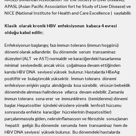
APASL (Asian Pacific Association fort he Study of Liver Disease) ve
NICE (National Institute for Health and Care Excellence ) sayılabilir.
Klasik olarak kronik HBV enfeksiyonun kabaca 4 evresi
olduğu kabul edilir;
Enfeksiyonun başlangıç fazı immun tolerans (immun hoşgörü)
dönemi olarak adlandırılır. Bu dönemde serum transaminaz
düzeyleri (ALT ve AST) normaldir ve karaciğerdeki hasarlanma
minimal seviyededir, ancak virüs çoğalmaya devam ettiğinden
kanda HBV DNA seviyesi yüksek bulunur. Hastalarda HBeAg
pozitiftir ve bulaştırıcılık yüksektir. İmmun tolerans dönemi
enfeksiyon erişkin yaşta alındığında kısa sürebilir, virüsün bebeklik
döneminde alınması halindeyse yıllarca devam edebilir. Zamanla
immun tolerans sona erer ve immunklirens (temizlenme) dönemi
başlar. Hepatositler içindeki virüslere yönelik lenfosit hücumu
sonrasında enfekte karaciğer hücrelerinin (hepatositler)
parçalanmasıyla giden, nekroinflamasyon ve fibrozisle sonuçlanan
hepatit gelişir. Bu dönemde serumda hem transaminaz hem de
HBV DNA seviyesi yüksek bulunur. Bu dönemdeki hastalarda