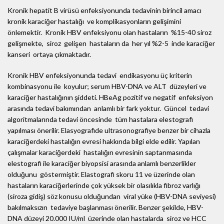
Kronik hepatit B virüsü enfeksiyonunda tedavinin birincil amacı
kronik karaciğer hastalığı ve komplikasyonların gelişimini
önlemektir. Kronik HBV enfeksiyonu olan hastaların %15-40 siroz
gelişmekte, siroz gelişen hastaların da her yıl %2-5 inde karaciğer
kanseri ortaya çıkmaktadır.
Kronik HBV enfeksiyonunda tedavi endikasyonu üç kriterin
kombinasyonu ile koyulur; serum HBV-DNA ve ALT düzeyleri ve
karaciğer hastalığının şiddeti. HBeAg pozitif ve negatif enfeksiyon
arasında tedavi bakımından anlamlı bir fark yoktur. Güncel tedavi
algoritmalarında tedavi öncesinde tüm hastalara elestografi
yapılması önerilir. Elasyografide ultrasonografiye benzer bir cihazla
karaciğerdeki hastalığın evresi hakkında bilgi elde edilir. Yapılan
çalışmalar karaciğerdeki hastalığın evresinin saptanmasında
elestografi ile karaciğer biyopsisi arasında anlamlı benzerlikler
olduğunu göstermiştir. Elastografi skoru 11 ve üzerinde olan
hastaların karaciğerlerinde çok yüksek bir olasılıkla fibroz varlığı
(siroza gidiş) söz konusu olduğundan viral yüke (HBV-DNA seviyesi)
bakılmaksızın tedaviye başlanması önerilir. Benzer şekilde, HBV-
DNA düzeyi 20.000 IU/ml üzerinde olan hastalarda siroz ve HCC