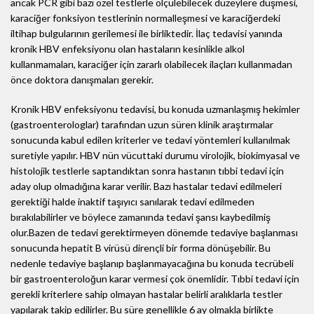
ancak PCR gibi bazı özel testlerle ölçülebilecek düzeylere düşmesi,
karaciğer fonksiyon testlerinin normalleşmesi ve karaciğerdeki
iltihap bulgularının gerilemesi ile birliktedir. İlaç tedavisi yanında
kronik HBV enfeksiyonu olan hastaların kesinlikle alkol
kullanmamaları, karaciğer için zararlı olabilecek ilaçları kullanmadan
önce doktora danışmaları gerekir.
Kronik HBV enfeksiyonu tedavisi, bu konuda uzmanlaşmış hekimler
(gastroenterologlar) tarafından uzun süren klinik araştırmalar
sonucunda kabul edilen kriterler ve tedavi yöntemleri kullanılmak
suretiyle yapılır. HBV nün vücuttaki durumu virolojik, biokimyasal ve
histolojik testlerle saptandıktan sonra hastanın tıbbi tedavi için
aday olup olmadığına karar verilir. Bazı hastalar tedavi edilmeleri
gerektiği halde inaktif taşıyıcı sanılarak tedavi edilmeden
bırakılabilirler ve böylece zamanında tedavi şansı kaybedilmiş
olur.Bazen de tedavi gerektirmeyen dönemde tedaviye başlanması
sonucunda hepatit B virüsü dirençli bir forma dönüşebilir. Bu
nedenle tedaviye başlanıp başlanmayacağına bu konuda tecrübeli
bir gastroenteroloğun karar vermesi çok önemlidir. Tıbbi tedavi için
gerekli kriterlere sahip olmayan hastalar belirli aralıklarla testler
yapılarak takip edilirler. Bu süre genellikle 6 ay olmakla birlikte