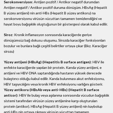
Serokonversiyon
: Antijen pozitif / Antikor negatif durumdan
Antijen negatif / Antikor pozitif duruma dönüşüm. HBsAg (Hepatit
B yüzey antijeni) nin anti-HBs (Hepatit B yüzey antikoru) na
serokonversiyonu virüsün vücuttan tamamen temizlendiğini ve
hayat boyu bağışıklık oluştuğunun bir göstergesi olarak kabul edilir.
Siroz
: Kronik inflamasyon sonrasında karaciğerde geriye
dönüşümsüz bağ dokusu oluşumu. Sirozda karaciğer fonksiyonları
bozulur ve bunlara bağlı çeşitli belirtiler ortaya çıkar (Bkz. Karaciğer
sirozu)
Yüzey antijeni (HBsAg) (Hepatitis B surface antigen)
: HBV ile
enfekte karaciğerde yapılan bir protein. Kanda yüzey antijeni, e
antijeni ve HBV-DNA saptandığında hastanın yüksek derecede
bulaştırıcı olduğu kabul edilir. Kanda bulunması akut enfeksiyonu,
HBV taşıyıcılığını veya kronik HBV enfeksiyonu varlığını gösterir.
Yüzey antikoru (HBsAb veya anti-HBs) (Hepatit B surface
anticor)
: HBV ile bulaş veya aşılanma sonrasında vücudun bağışıklık
sistemi tarafından virüsün yüzey antijenine karşı oluşturulan
protein (antikor). HBsAg (Hepatit B yüzey antijeni) nin kaybolup
anti-HBs nin ortaya çıkması virüsün vücuttan tamamen