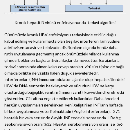
Kronik hepatit B virüsü enfeksiyonunda tedavi algoritmi
Günümüzde kronik HBV enfeksiyonu tedavisinde etkili olduğu
kabul edilmiş ve kullanılmakta olan beş ilaç interferon, lamivudine,
adefovir,entacavir ve telbivudin dir. Bunların dışında henüz daha
rutin uygulamaya geçmemiş ancak önümüzdeki yıllarda kullanıma
girmesi beklenen başka antiviral ilaçlar da mevcuttur. Bu ajanlarla
tedavi sonrasında alınan kalıcı cevap oranları virüsün tipine de bağlı
olmakla birlikte ne yazıkki halen düşük seviyelerdedir.
İnterferonlar (INF) immunonodülatör ajanlar olup hepatositlerdeki
HBV de DNA sentezini baskılayarak ve vücudun HBV ne karşı
oluşturduğu bağışıklık yanıtını (immun yanıt) kuvvetlendirerek etki
gösterirler. Cilt altına enjekte edilerek kullanılırlar. Daha önceleri
hergün uygulanmaları gerekirken yeni geliştirilen INF ların haftada
birkez uygulanması yeterli olmaktadır (Pegile interferonlar). 271
hastalık bir vaka serisinde 6 aylık INF tedavisi sonrasında HBeAg
seokonvarsiyon oranı %32, HBsAg serokonversiyon oranı ise %6