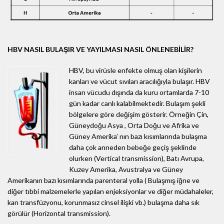
HBV NASIL BULAŞIR VE YAYILMASI NASIL ÖNLENEBİLİR?
HBV, bu virüsle enfekte olmuş olan kişilerin
kanları ve vücut sıvıları aracılığıyla bulaşır. HBV
insan vücudu dışında da kuru ortamlarda 7-10
gün kadar canlı kalabilmektedir. Bulaşım şekli
bölgelere göre değişim gösterir. Örneğin Çin,
Güneydoğu Asya , Orta Doğu ve Afrika ve
Güney Amerika’ nın bazı kısımlarında bulaşma
daha çok anneden bebeğe geçiş şeklinde
olurken (Vertical transmission), Batı Avrupa,
Kuzey Amerika, Avustralya ve Güney
Amerikanın bazı kısımlarında parenteral yolla ( Bulaşmış iğne ve
diğer tıbbi malzemelerle yapılan enjeksiyonlar ve diğer müdahaleler,
kan transfüzyonu, korunmasız cinsel ilişki vb.) bulaşma daha sık
görülür (Horizontal transmission).