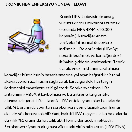
KRONİK HBV ENFEKSİYONUNDA TEDAVİ
Kronik HBV tedavisinde amaç,
vücuttaki virüs miktarını azaltmak
(serumda HBV-DNA <10.000
kopya/ml), karaciğer enzim
seviyelerini normal düzeylere
indirmek, HBe antijenini (HBeAg)
negatifleştirmek ve karaciğerdeki
iltihabın şiddetini azaltmaktır. Teorik
olarak, virüs miktarının azaltılması
karaciğer hücrelerinin hasarlanmasına yol açan bağışıklık sistemi
aktivasyonun azalmasını sağlayarak karaciğerdeki hastalığın
ilerlemesini yavaşlatıcı etki gösterir. Serokonversiyon HBe
antijeninin (HBeAg) kaybolması ve bu antijene karşı antikor
oluşmasıdır (anti-HBe). Kronik HBV enfeksiyonu olan hastalarda
yıllık %1 oranında spontan serokonversiyon oluşmaktadır. Bunun
aksi de söz konusu olabilir.Yani, inaktif HBV taşıyıcısı olan hastalarda
da yıllık %1 oranında hastalık aktif forma dönüşebilmektedir.
Serokonversiyonun oluşması vücuttaki virüs miktarının (HBV-DNA)