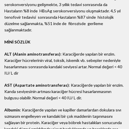
serokonversiyonu gelişmekte, 3 yıllık tedavi sonrasında da
Hastaların %8 inde HBsAg serokonversiyonu oluşmaktadır. 4,5 yıl
tenofovir tedavisi sonrasında Hastaların %87 sinde histolojik
düzelme sağlanmakta, %51 inde de fibrozisde gerileme
sağlanmaktadır.
MİNİ SÖZLÜK
ALT (Alanin aminotransferas)
: Karaciğerde yapılan bir enzim.
Karaciğer hücrelerinin viral, toksik, iskemik vb. sebepler nedeniyle
hasarlanması sonrasında kandaki seviyesi artar. Normal değeri < 40
IU/ L dir
AST (Aspartate aminotransferas)
: Karaciğerde yapılan bir enzim.
Kanda seviyesinin artması karaciğer hücresi hasarlanmasının
bulgusu olabilir. Normal değeri < 40 IU/ L dir.
Albumin
: Karaciğerde yapılan ve kapiller damarlardan dokulara sıvı
sızmasını engelleyen ve kandaki bir çok maddenin taşınmasını
sağlayan bir protein. Karaciğer veya böbrek hastalıkları sonucunda
kandaki düzeyi azaldığında vücut boşluklarında ve bacaklarda sıvı