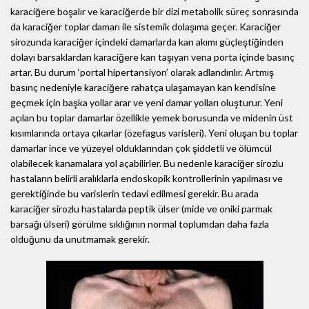
karaciğere boşalır ve karaciğerde bir dizi metabolik süreç sonrasında
da karaciğer toplar damarı ile sistemik dolaşıma geçer. Karaciğer
sirozunda karaciğer içindeki damarlarda kan akımı güçleştiğinden
dolayı barsaklardan karaciğere kan taşıyan vena porta içinde basınç
artar. Bu durum ‘portal hipertansiyon’ olarak adlandırılır. Artmış
basınç nedeniyle karaciğere rahatça ulaşamayan kan kendisine
geçmek için başka yollar arar ve yeni damar yolları oluşturur. Yeni
açılan bu toplar damarlar özellikle yemek borusunda ve midenin üst
kısımlarında ortaya çıkarlar (özefagus varisleri). Yeni oluşan bu toplar
damarlar ince ve yüzeyel olduklarından çok şiddetli ve ölümcül
olabilecek kanamalara yol açabilirler. Bu nedenle karaciğer sirozlu
hastaların belirli aralıklarla endoskopik kontrollerinin yapılması ve
gerektiğinde bu varislerin tedavi edilmesi gerekir. Bu arada
karaciğer sirozlu hastalarda peptik ülser (mide ve oniki parmak
barsağı ülseri) görülme sıklığının normal toplumdan daha fazla
olduğunu da unutmamak gerekir.