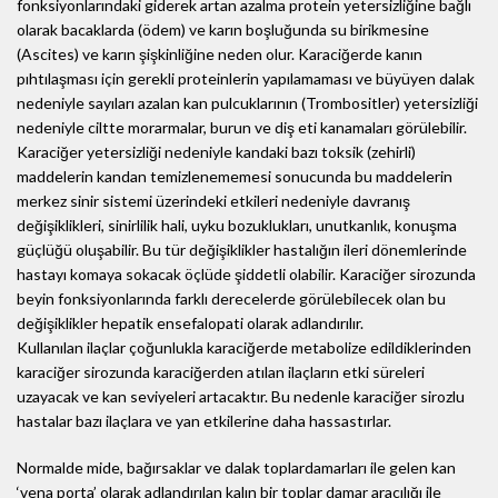
fonksiyonlarındaki giderek artan azalma protein yetersizliğine bağlı
olarak bacaklarda (ödem) ve karın boşluğunda su birikmesine
(Ascites) ve karın şişkinliğine neden olur. Karaciğerde kanın
pıhtılaşması için gerekli proteinlerin yapılamaması ve büyüyen dalak
nedeniyle sayıları azalan kan pulcuklarının (Trombositler) yetersizliği
nedeniyle ciltte morarmalar, burun ve diş eti kanamaları görülebilir.
Karaciğer yetersizliği nedeniyle kandaki bazı toksik (zehirli)
maddelerin kandan temizlenememesi sonucunda bu maddelerin
merkez sinir sistemi üzerindeki etkileri nedeniyle davranış
değişiklikleri, sinirlilik hali, uyku bozuklukları, unutkanlık, konuşma
güçlüğü oluşabilir. Bu tür değişiklikler hastalığın ileri dönemlerinde
hastayı komaya sokacak öçlüde şiddetli olabilir. Karaciğer sirozunda
beyin fonksiyonlarında farklı derecelerde görülebilecek olan bu
değişiklikler hepatik ensefalopati olarak adlandırılır.
Kullanılan ilaçlar çoğunlukla karaciğerde metabolize edildiklerinden
karaciğer sirozunda karaciğerden atılan ilaçların etki süreleri
uzayacak ve kan seviyeleri artacaktır. Bu nedenle karaciğer sirozlu
hastalar bazı ilaçlara ve yan etkilerine daha hassastırlar.
Normalde mide, bağırsaklar ve dalak toplardamarları ile gelen kan
‘vena porta’ olarak adlandırılan kalın bir toplar damar aracılığı ile