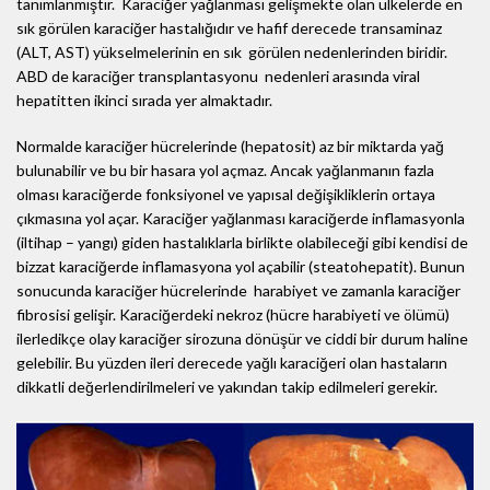
tanımlanmıştır. Karaciğer yağlanması gelişmekte olan ülkelerde en
sık görülen karaciğer hastalığıdır ve hafif derecede transaminaz
(ALT, AST) yükselmelerinin en sık görülen nedenlerinden biridir.
ABD de karaciğer transplantasyonu nedenleri arasında viral
hepatitten ikinci sırada yer almaktadır.
Normalde karaciğer hücrelerinde (hepatosit) az bir miktarda yağ
bulunabilir ve bu bir hasara yol açmaz. Ancak yağlanmanın fazla
olması karaciğerde fonksiyonel ve yapısal değişikliklerin ortaya
çıkmasına yol açar. Karaciğer yağlanması karaciğerde inflamasyonla
(iltihap – yangı) giden hastalıklarla birlikte olabileceği gibi kendisi de
bizzat karaciğerde inflamasyona yol açabilir (steatohepatit). Bunun
sonucunda karaciğer hücrelerinde harabiyet ve zamanla karaciğer
fibrosisi gelişir. Karaciğerdeki nekroz (hücre harabiyeti ve ölümü)
ilerledikçe olay karaciğer sirozuna dönüşür ve ciddi bir durum haline
gelebilir. Bu yüzden ileri derecede yağlı karaciğeri olan hastaların
dikkatli değerlendirilmeleri ve yakından takip edilmeleri gerekir.