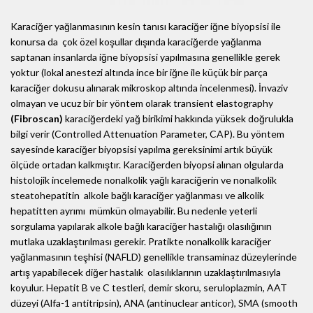
Karaciğer yağlanmasının kesin tanısı karaciğer iğne biyopsisi ile
konursa da çok özel koşullar dışında karaciğerde yağlanma
saptanan insanlarda iğne biyopsisi yapılmasına genellikle gerek
yoktur (lokal anestezi altında ince bir iğne ile küçük bir parça
karaciğer dokusu alınarak mikroskop altında incelenmesi). İnvaziv
olmayan ve ucuz bir bir yöntem olarak transient elastography
(Fibroscan)
karaciğerdeki yağ birikimi hakkında yüksek doğrulukla
bilgi verir (Controlled Attenuation Parameter, CAP). Bu yöntem
sayesinde karaciğer biyopsisi yapılma gereksinimi artık büyük
ölçüde ortadan kalkmıştır. Karaciğerden biyopsi alınan olgularda
histolojik incelemede nonalkolik yağlı karaciğerin ve nonalkolik
steatohepatitin alkole bağlı karaciğer yağlanması ve alkolik
hepatitten ayrımı mümkün olmayabilir. Bu nedenle yeterli
sorgulama yapılarak alkole bağlı karaciğer hastalığı olasılığının
mutlaka uzaklaştırılması gerekir. Pratikte nonalkolik karaciğer
yağlanmasının teşhisi (NAFLD) genellikle transaminaz düzeylerinde
artış yapabilecek diğer hastalık olasılıklarının uzaklaştırılmasıyla
koyulur. Hepatit B ve C testleri, demir skoru, seruloplazmin, AAT
düzeyi (Alfa-1 antitripsin), ANA (antinuclear anticor), SMA (smooth