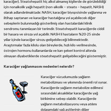
karaciğer). Steatohepatit hiç alkol almamış kişilerde de görülebildiği
için nonalkolik yağlı hepatit (non-alkolik – steato – hepatit, NASH)
olarak adlandırılmaktadır. NASH, karaciğer biyopsisinde yağlanma ve
iltihap saptanan ve karaciğer hastalığına yol açabilecek diğer
sebeplerin bulunmadığı gösterilmiş olan hastalardaki klinik
sendromu tanımlayan bir terimdir. Steatohepatit karaciğerde ciddi
bir hasara ve siroza yol açabilir. NASH li hastaların %20-25 sinde
yıllar içinde karaciğer sirozu gelişebileceği bilinmektedir.
Araştırmalar fazla kilolu olan bireylerde, hızlı kilo verilmesinde,
östrojen hormonu kullananlarda ve kan şekeri kontrol altında
olmayan diyabetiklerde steatohepatit gelişebileceğini göstermiştir.
Karaciğer yağlanmasını nedenleri nelerdir?
Karaciğer vücudumuzda yağların
metabolizması ve yıkımında önemli rol oynar.
Karaciğerde yağların metabolize edilmesi
sırasındaki aksaklıklar karaciğerde yağ
birikimine sebep olabilir. Karaciğerde
yağların metabolizasyonu veya atılımı
dolaşımdaki yağ asitlerinin diğer