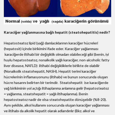
Karaciğer yağlanmasına bağlı hepatit (steatohepatitis) nedir?
Hepatosteatoz lipid (yağ) damlacıklarının karaciğer hücreleri
(hepatosit) içinde birikimini ifade eder. Karaciğer yağlanması
karaciğerde iltihabi bir değişiklik olmadan olabileceği gibi (benin, iyi
huylu hepatosteatoz, nonalkolik yağlı karaciğer, non-alcoholic fatty
liver disease, NAFLD) iltihabi değişikliklerle birlikte de olabilir
(Nonalkolik steatohepatit, NASH). Hepatit terimi karaciğer
hücrelerinin inflamasyonunu (iltihabı) ve bunun sonucunda oluşan
hücre hasarını belirten bir terimdir. Steatohepatit ise karaciğerde
yağ birikiminin yol açtığı iltihaplanma anlamına gelir (hepatosteatoz
= yağlanma, steatohepatit = yağlı iltihaplanma). Benin
hepatosteatoz nadir de olsa steatohepatite dönüşebilir (%8-20).
Aynı şekilde, alkol kullanımı sonucunda oluşan karaciğer yağlanması
ve iltihabı da alkolik hepatit olarak adlandırılır (Bkz. alkol ve