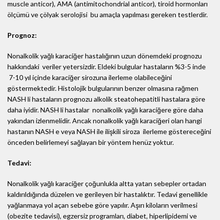
muscle anticor), AMA (antimitochondrial anticor), tiroid hormonları
ölçümü ve çölyak serolojisi bu amaçla yapılması gereken testlerdir.
Prognoz:
Nonalkolik yağlı karaciğer hastalığının uzun dönemdeki prognozu
hakkındaki veriler yetersizdir. Eldeki bulgular hastaların %3-5 inde
7-10 yıl içinde karaciğer sirozuna ilerleme olabileceğini
göstermektedir. Histolojik bulgularının benzer olmasına rağmen
NASH li hastaların prognozu alkolik steatohepatitli hastalara göre
daha iyidir. NASH li hastalar nonalkolik yağlı karaciğere göre daha
yakından izlenmelidir. Ancak nonalkolik yağlı karaciğeri olan hangi
hastanın NASH e veya NASH ile ilişkili siroza ilerleme göstereceğini
önceden belirlemeyi sağlayan bir yöntem henüz yoktur.
Tedavi:
Nonalkolik yağlı karaciğer çoğunlukla altta yatan sebepler ortadan
kaldırıldığında düzelen ve gerileyen bir hastalıktır. Tedavi genellikle
yağlanmaya yol açan sebebe göre yapılır. Aşırı kiloların verilmesi
(obezite tedavisi), egzersiz programları, diabet, hiperlipidemi ve