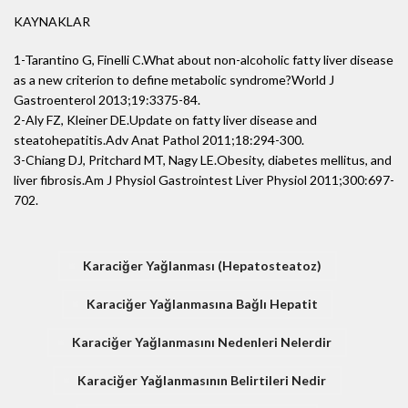
KAYNAKLAR
1-Tarantino G, Finelli C.What about non-alcoholic fatty liver disease
as a new criterion to define metabolic syndrome?World J
Gastroenterol 2013;19:3375-84.
2-Aly FZ, Kleiner DE.Update on fatty liver disease and
steatohepatitis.Adv Anat Pathol 2011;18:294-300.
3-Chiang DJ, Pritchard MT, Nagy LE.Obesity, diabetes mellitus, and
liver fibrosis.Am J Physiol Gastrointest Liver Physiol 2011;300:697-
702.
Karaciğer Yağlanması (Hepatosteatoz)
Karaciğer Yağlanmasına Bağlı Hepatit
Karaciğer Yağlanmasını Nedenleri Nelerdir
Karaciğer Yağlanmasının Belirtileri Nedir