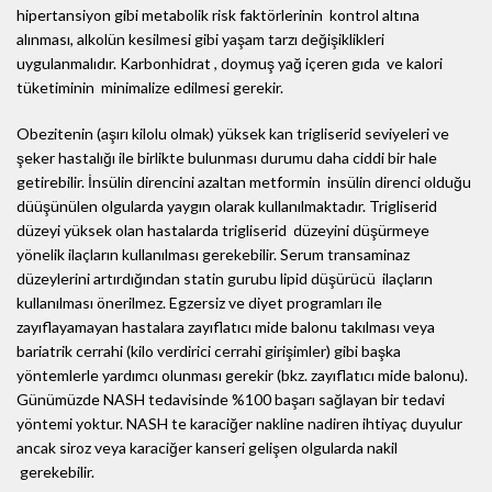
hipertansiyon gibi metabolik risk faktörlerinin kontrol altına
alınması, alkolün kesilmesi gibi yaşam tarzı değişiklikleri
uygulanmalıdır. Karbonhidrat , doymuş yağ içeren gıda ve kalori
tüketiminin minimalize edilmesi gerekir.
Obezitenin (aşırı kilolu olmak) yüksek kan trigliserid seviyeleri ve
şeker hastalığı ile birlikte bulunması durumu daha ciddi bir hale
getirebilir. İnsülin direncini azaltan metformin insülin direnci olduğu
düüşünülen olgularda yaygın olarak kullanılmaktadır. Trigliserid
düzeyi yüksek olan hastalarda trigliserid düzeyini düşürmeye
yönelik ilaçların kullanılması gerekebilir. Serum transaminaz
düzeylerini artırdığından statin gurubu lipid düşürücü ilaçların
kullanılması önerilmez. Egzersiz ve diyet programları ile
zayıflayamayan hastalara zayıflatıcı mide balonu takılması veya
bariatrik cerrahi (kilo verdirici cerrahi girişimler) gibi başka
yöntemlerle yardımcı olunması gerekir (bkz. zayıflatıcı mide balonu).
Günümüzde NASH tedavisinde %100 başarı sağlayan bir tedavi
yöntemi yoktur. NASH te karaciğer nakline nadiren ihtiyaç duyulur
ancak siroz veya karaciğer kanseri gelişen olgularda nakil
gerekebilir.