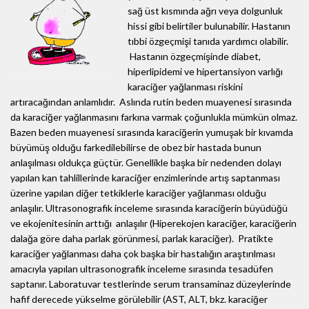
sağ üst kısmında ağrı veya dolgunluk
hissi gibi belirtiler bulunabilir. Hastanın
tıbbi özgeçmişi tanıda yardımcı olabilir.
Hastanın özgeçmişinde diabet,
hiperlipidemi ve hipertansiyon varlığı
karaciğer yağlanması riskini
artıracağından anlamlıdır. Aslında rutin beden muayenesi sırasında
da karaciğer yağlanmasını farkına varmak çoğunlukla mümkün olmaz.
Bazen beden muayenesi sırasında karaciğerin yumuşak bir kıvamda
büyümüş olduğu farkedilebilirse de obez bir hastada bunun
anlaşılması oldukça güçtür. Genellikle başka bir nedenden dolayı
yapılan kan tahlillerinde karaciğer enzimlerinde artış saptanması
üzerine yapılan diğer tetkiklerle karaciğer yağlanması olduğu
anlaşılır. Ultrasonografik inceleme sırasında karaciğerin büyüdüğü
ve ekojenitesinin arttığı anlaşılır (Hiperekojen karaciğer, karaciğerin
dalağa göre daha parlak görünmesi, parlak karaciğer). Pratikte
karaciğer yağlanması daha çok başka bir hastalığın araştırılması
amacıyla yapılan ultrasonografik inceleme sırasında tesadüfen
saptanır. Laboratuvar testlerinde serum transaminaz düzeylerinde
hafif derecede yükselme görülebilir (AST, ALT, bkz. karaciğer