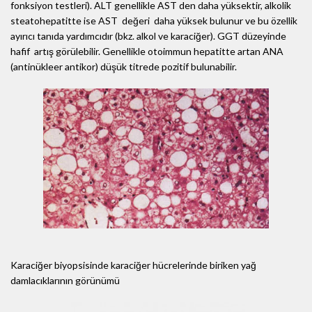
fonksiyon testleri). ALT genellikle AST den daha yüksektir, alkolik
steatohepatitte ise AST değeri daha yüksek bulunur ve bu özellik
ayırıcı tanıda yardımcıdır (bkz. alkol ve karaciğer). GGT düzeyinde
hafif artış görülebilir. Genellikle otoimmun hepatitte artan ANA
(antinükleer antikor) düşük titrede pozitif bulunabilir.
Karaciğer biyopsisinde karaciğer hücrelerinde biriken yağ
damlacıklarının görünümü