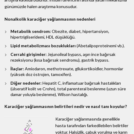
günümüzde halen araştırma konusudur.
Nonalkolik karaciğer yağlanmasının nedenleri
Metabolik sendrom:
Obezite, diabet, hipertansiyon,
hipertrigliseridemi, HDL düşüklüğü.
Lipid metabolizması bozuklukları
(Abetalipoproteinemi vb.).
Cerrahi girişimler:
Jejunoileal bypass, aşırı ince bağırsak
rezeksiyonu (kısa bağırsak sendromu), gastrik bypass.
İlaçlar:
Amiodaron, methotrexate, gllukortikoidler, hormonlar
(yüksek doz östrojen, tamoxifen).
Diğer nedenler:
Hepatit C, inflamatuar bağırsak hastalıkları
(ülseratif kolit ve Crohn), total parenteral beslenme (uzun süre
damar yoluyla beslenme), Wilson hastalığı.
Karaciğer yağlanmasının belirtileri nedir ve nasıl tanı koyulur?
Karaciğer yağlanmasında genellikle
hasta tarafından farkedilebilen belirtiler
yoktur. Halsizlik, çabuk yorulma ve karın