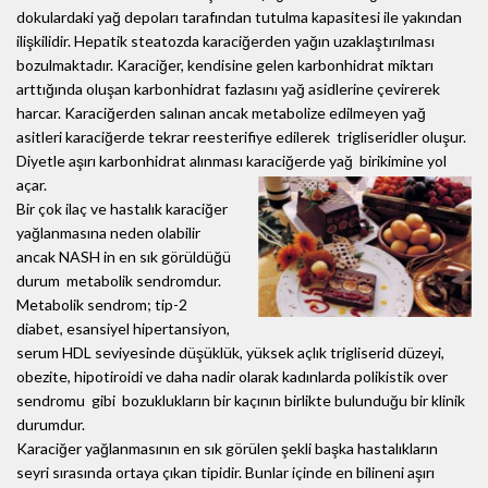
dokulardaki yağ depoları tarafından tutulma kapasitesi ile yakından
ilişkilidir. Hepatik steatozda karaciğerden yağın uzaklaştırılması
bozulmaktadır. Karaciğer, kendisine gelen karbonhidrat miktarı
arttığında oluşan karbonhidrat fazlasını yağ asidlerine çevirerek
harcar. Karaciğerden salınan ancak metabolize edilmeyen yağ
asitleri karaciğerde tekrar reesterifiye edilerek trigliseridler oluşur.
Diyetle aşırı karbonhidrat alınması karaciğerde yağ
birikimine yol
açar.
Bir çok ilaç ve hastalık karaciğer
yağlanmasına neden olabilir
ancak NASH in en sık görüldüğü
durum metabolik sendromdur.
Metabolik sendrom; tip-2
diabet, esansiyel hipertansiyon,
serum HDL seviyesinde düşüklük, yüksek açlık trigliserid düzeyi,
obezite, hipotiroidi ve daha nadir olarak kadınlarda polikistik over
sendromu gibi bozuklukların bir kaçının birlikte bulunduğu bir klinik
durumdur.
Karaciğer yağlanmasının en sık görülen şekli başka hastalıkların
seyri sırasında ortaya çıkan tipidir. Bunlar içinde en bilineni aşırı