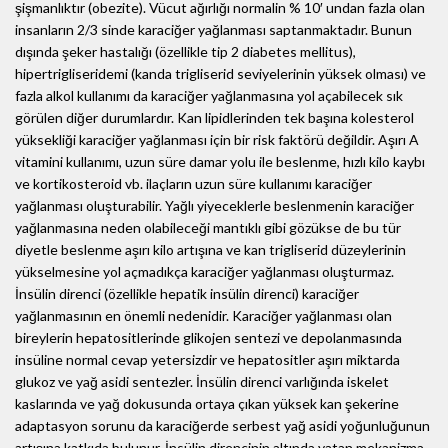
şişmanlıktır (obezite). Vücut ağırlığı normalin % 10′ undan fazla olan
insanların 2/3 sinde karaciğer yağlanması saptanmaktadır. Bunun
dışında şeker hastalığı (özellikle tip 2 diabetes mellitus),
hipertrigliseridemi (kanda trigliserid seviyelerinin yüksek olması) ve
fazla alkol kullanımı da karaciğer yağlanmasına yol açabilecek sık
görülen diğer durumlardır. Kan lipidlerinden tek başına kolesterol
yüksekliği karaciğer yağlanması için bir risk faktörü değildir. Aşırı A
vitamini kullanımı, uzun süre damar yolu ile beslenme, hızlı kilo kaybı
ve kortikosteroid vb. ilaçların uzun süre kullanımı karaciğer
yağlanması oluşturabilir. Yağlı yiyeceklerle beslenmenin karaciğer
yağlanmasına neden olabileceği mantıklı gibi gözükse de bu tür
diyetle beslenme aşırı kilo artışına ve kan trigliserid düzeylerinin
yükselmesine yol açmadıkça karaciğer yağlanması oluşturmaz.
İnsülin direnci (özellikle hepatik insülin direnci) karaciğer
yağlanmasının en önemli nedenidir. Karaciğer yağlanması olan
bireylerin hepatositlerinde glikojen sentezi ve depolanmasında
insüline normal cevap yetersizdir ve hepatositler aşırı miktarda
glukoz ve yağ asidi sentezler. İnsülin direnci varlığında iskelet
kaslarında ve yağ dokusunda ortaya çıkan yüksek kan şekerine
adaptasyon sorunu da karaciğerde serbest yağ asidi yoğunluğunun
artışına katkıda bulunur. İnsülin direncinin altında yatan mekanizma