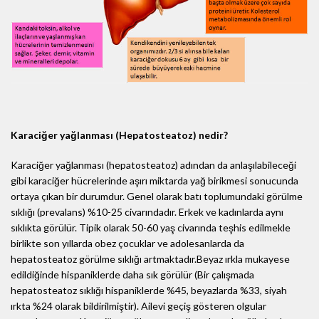
Karaciğer yağlanması (Hepatosteatoz) nedir?
Karaciğer yağlanması (hepatosteatoz) adından da anlaşılabileceği
gibi karaciğer hücrelerinde aşırı miktarda yağ birikmesi sonucunda
ortaya çıkan bir durumdur. Genel olarak batı toplumundaki görülme
sıklığı (prevalans) %10-25 civarındadır. Erkek ve kadınlarda aynı
sıklıkta görülür. Tipik olarak 50-60 yaş civarında teşhis edilmekle
birlikte son yıllarda obez çocuklar ve adolesanlarda da
hepatosteatoz görülme sıklığı artmaktadır.Beyaz ırkla mukayese
edildiğinde hispaniklerde daha sık görülür (Bir çalışmada
hepatosteatoz sıklığı hispaniklerde %45, beyazlarda %33, siyah
ırkta %24 olarak bildirilmiştir). Ailevi geçiş gösteren olgular