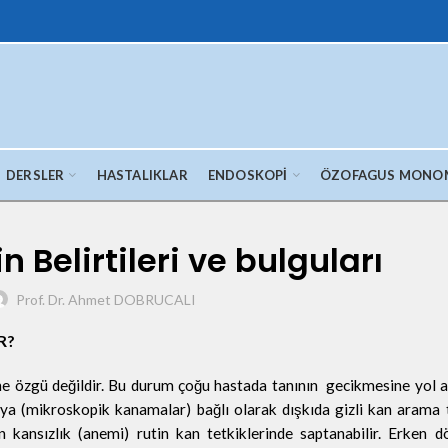
DERSLER
HASTALIKLAR
ENDOSKOPI
ÖZOFAGUS MONO
 Belirtileri ve bulguları
Prof. Dr. Ahmet DOBRUCALI
R?
rine özgü değildir. Bu durum çoğu hastada tanının gecikmesine yol a
a (mikroskopik kanamalar) bağlı olarak dışkıda gizli kan arama t
n kansızlık (anemi) rutin kan tetkiklerinde saptanabilir. Erken 