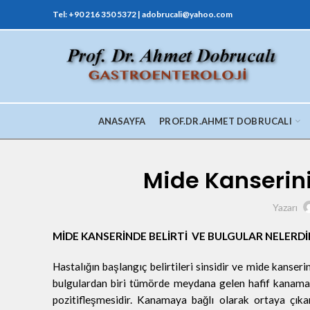
Tel: +90 216 350 5372 | adobrucali@yahoo.com
ANASAYFA
PROF.DR.AHMET DOBRUCALI
Mide Kanserinin
Yazarı
MİDE KANSERİNDE BELİRTİ VE BULGULAR NELERDİ
Hastalığın başlangıç belirtileri sinsidir ve mide kanse
bulgulardan biri tümörde meydana gelen hafif kanamay
pozitifleşmesidir. Kanamaya bağlı olarak ortaya çıka