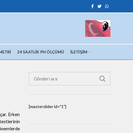
METRI
24 SAATLIK PH ÖLÇÜMÜ
İLETIŞIM
[masterslider id="1"]
çar. Erken
estlerinin
dönemlerde