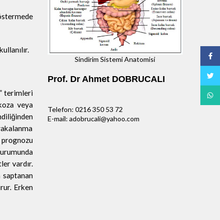
göstermede
llanılır.
Face
Sindirim Sistemi Anatomisi
Twitt
Prof. Dr Ahmet DOBRUCALI
 terimleri
What
ukoza veya
Telefon: 0216 350 53 72
diliğinden
E-mail: adobrucali@yahoo.com
 yakalanma
n prognozu
 durumunda
ler vardır.
a saptanan
rur. Erken