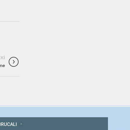
KI
nme