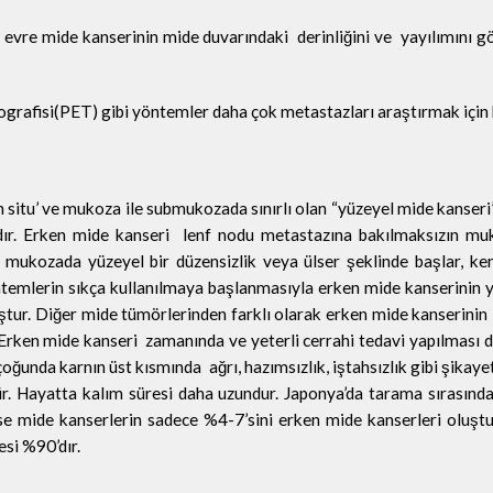
n evre mide kanserinin mide duvarındaki derinliğini ve yayılımını 
grafisi(PET) gibi yöntemler daha çok metastazları araştırmak için ku
 situ’ ve mukoza ile submukozada sınırlı olan “yüzeyel mide kanseri”
adır. Erken mide kanseri lenf nodu metastazına bakılmaksızın m
 mukozada yüzeyel bir düzensizlik veya ülser şeklinde başlar, ken
yöntemlerin sıkça kullanılmaya başlanmasıyla erken mide kanserinin
muştur. Diğer mide tümörlerinden farklı olarak erken mide kanserini
r. Erken mide kanseri zamanında ve yeterli cerrahi tedavi yapılması
oğunda karnın üst kısmında ağrı, hazımsızlık, iştahsızlık gibi şikayet
r. Hayatta kalım süresi daha uzundur. Japonya’da tarama sırasınd
se mide kanserlerin sadece %4-7’sini erken mide kanserleri oluştu
esi %90’dır.