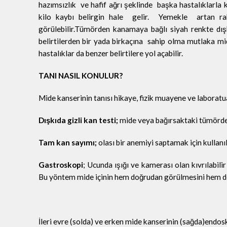
hazımsızlık ve hafif ağrı şeklinde başka hastalıklarla ka
kilo kaybı belirgin hale gelir. Yemekle artan rah
görülebilir.Tümörden kanamaya bağlı siyah renkte dı
belirtilerden bir yada birkaçına sahip olma mutlaka mi
hastalıklar da benzer belirtilere yol açabilir.
TANI NASIL KONULUR?
Mide kanserinin tanısı hikaye, fizik muayene ve laborat
Dışkıda gizli kan testi;
mide veya bağırsaktaki tümörde
Tam kan sayımı;
olası bir anemiyi saptamak için kullanıl
Gastroskopi
; Ucunda ışığı ve kamerası olan kıvrılabili
Bu yöntem mide içinin hem doğrudan görülmesini hem de 
İleri evre (solda) ve erken mide kanserinin (sağda)end