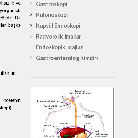
ahsızlık ve
Gastroskopi
yorgunluk
Kolonoskopi
ğildir. Bu
ülen başka
Kapsül Endoskopi
Radyolojik imajlar
Endoskopik imajlar
Gastroenterolog Kimdir
?
lanılır.
 incelenir.
skopi)