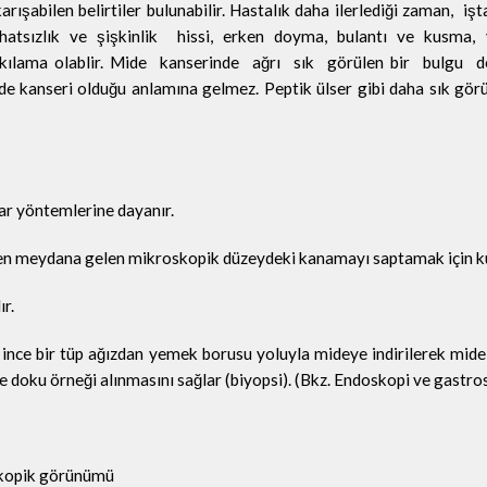
rışabilen belirtiler bulunabilir. Hastalık daha ilerlediği zaman, işt
atsızlık ve şişkinlik hissi, erken doyma, bulantı ve kusma, 
şkılama olablir. Mide kanserinde ağrı sık görülen bir bulgu de
de kanseri olduğu anlamına gelmez. Peptik ülser gibi daha sık gör
uar yöntemlerine dayanır.
n meydana gelen mikroskopik düzeydeki kanamayı saptamak için kul
ır.
r ince bir tüp ağızdan yemek borusu yoluyla mideye indirilerek mide
doku örneği alınmasını sağlar (biyopsi). (Bkz. Endoskopi ve gastro
oskopik görünümü