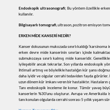
Endoskopik ultrasonografi
; Bu yöntem özellikle erke
kullanılır.
Bilgisayarlı tomografi
, ultrason, pozitron emisyon tomo
ERKEN MİDE KANSERİ NEDİR?
Kanser dokusunun mukozada sınırlı kaldığı ‘karsinoma in
erken devre mide kanserinin sınırları içinde kalmakt
submukozaya sınırlı kalmış mide kanseridir. Genellikle
iyileşebilir ancak tekrarlar. Son yıllarda endoskopik 
ihtimali artmış ve böylelikle hastalığın kür şansı doğ
daha iyidir ve olgular cerrahi tedaviden fayda görürle
uzun dönem kür imkanı veren bir hastalıktır. Hastaların ç
Tanı endoskopik inceleme ile konur. Tümör yavaş büyü
kanserlerin %30’unu oluşturur. Avrupa ve Amerika’da i
tanı konulan olgularda cerrahi sonrası 5 yıllık yaşam sür