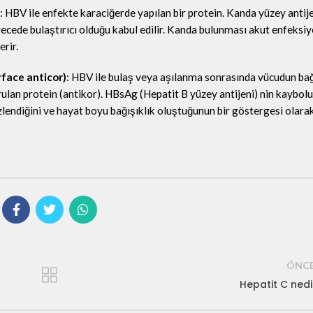
: HBV ile enfekte karaciğerde yapılan bir protein. Kanda yüzey antije
cede bulaştırıcı olduğu kabul edilir. Kanda bulunması akut enfeksi
erir.
rface anticor)
: HBV ile bulaş veya aşılanma sonrasında vücudun bağ
rulan protein (antikor). HBsAg (Hepatit B yüzey antijeni) nin kaybolu
endiğini ve hayat boyu bağışıklık oluştuğunun bir göstergesi olara
ÖNCE
Hepatit C nedi