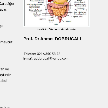
 Karaciğer
açar.
rça
Sindirim Sistemi Anatomisi
Prof. Dr Ahmet DOBRUCALI
ı mevcut
Telefon: 0216 350 53 72
E-mail: adobrucali@yahoo.com
ran ve
tırılır.
kabul
me, kan