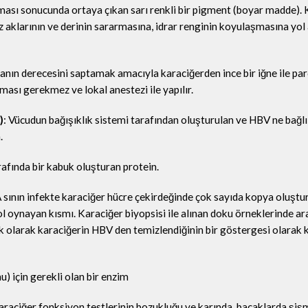
nması sonucunda ortaya çıkan sarı renkli bir pigment (boyar madde).
aklarının ve derinin sararmasına, idrar renginin koyulaşmasına yol 
anın derecesini saptamak amacıyla karaciğerden ince bir iğne ile pa
ması gerekmez ve lokal anestezi ile yapılır.
)
: Vücudun bağışıklık sistemi tarafından oluşturulan ve HBV ne bağl
.
afında bir kabuk oluşturan protein.
sının infekte karaciğer hücre çekirdeğinde çok sayıda kopya oluştu
 oynayan kısmı. Karaciğer biyopsisi ile alınan doku örneklerinde araş
 olarak karaciğerin HBV den temizlendiğinin bir göstergesi olarak 
) için gerekli olan bir enzim
araciğer fonksiyon testlerinin bozukluğu ve karında, bacaklarda şiş