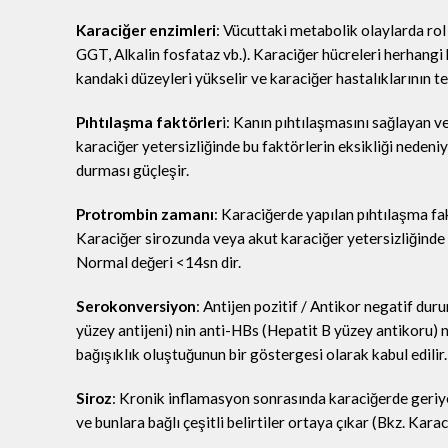
Karaciğer enzimleri
: Vücuttaki metabolik olaylarda rol
GGT, Alkalin fosfataz vb.). Karaciğer hücreleri herhang
kandaki düzeyleri yükselir ve karaciğer hastalıklarının te
Pıhtılaşma faktörler
i: Kanın pıhtılaşmasını sağlayan v
karaciğer yetersizliğinde bu faktörlerin eksikliği nede
durması güçleşir.
Protrombin zamanı
: Karaciğerde yapılan pıhtılaşma fak
Karaciğer sirozunda veya akut karaciğer yetersizliğinde 
Normal değeri <14sn dir.
Serokonversiyon
: Antijen pozitif / Antikor negatif d
yüzey antijeni) nin anti-HBs (Hepatit B yüzey antikoru
bağışıklık oluştuğunun bir göstergesi olarak kabul edilir.
Siroz
: Kronik inflamasyon sonrasında karaciğerde geri
ve bunlara bağlı çeşitli belirtiler ortaya çıkar (Bkz. Kara