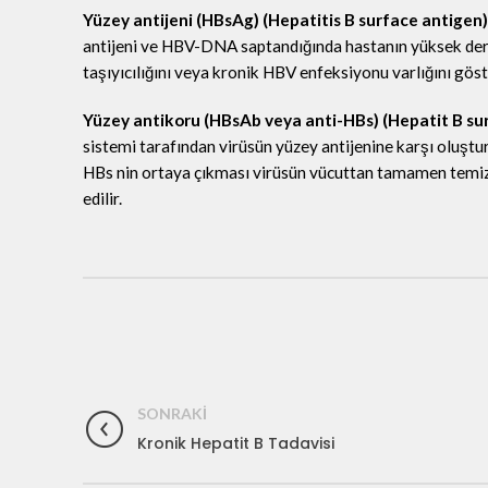
Yüzey antijeni (HBsAg) (Hepatitis B surface antigen)
antijeni ve HBV-DNA saptandığında hastanın yüksek dere
taşıyıcılığını veya kronik HBV enfeksiyonu varlığını göst
Yüzey antikoru (HBsAb veya anti-HBs) (Hepatit B su
sistemi tarafından virüsün yüzey antijenine karşı oluştu
HBs nin ortaya çıkması virüsün vücuttan tamamen temizl
edilir.
SONRAKI
Kronik Hepatit B Tadavisi