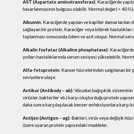
AST (Aspartate aminotransferas)
: Karaciğerde yapıl
hasarlanmasının bulgusu olabilir. Normal değeri < 40 IU/ 
Albumin
: Karaciğerde yapılan ve kapiller damarlardan 
sağlayan bir protein. Karaciğer veya böbrek hastalıkları
toplanması sonucunda ödem ve asit oluşur. Normal serum
Alkalin fosfataz (Alkaline phosphatase)
: Karaciğerde
yolları hastalıklarında serum seviyesi yükselebilir. Norma
Alfa-fetoprotein
: Kanser hücrelerinden salgılanan bir
seviyelere ulaşır.
Antikor (Antibody – ab)
: Vücudun bağışıklık sisteminin
virüsler, bakteriler vb.) karşı oluşturduğu protein yapı
daha sonra karşılaşılacak benzer enfeksiyonlara karşı ko
Antijen (Antigen – ag)
: Bakteri, virüs veya değişik hü
üzere uyaran protein yapısındaki maddeler.