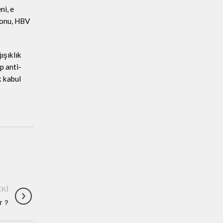
ni, e
yonu, HBV
ışıklık
p anti-
k kabul
KI
r ?