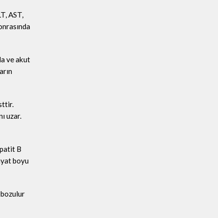
LT, AST,
sonrasında
da ve akut
arın
ttir.
ı uzar.
patit B
ayat boyu
 bozulur