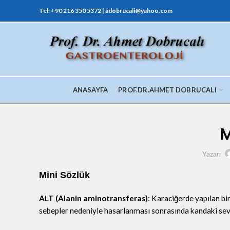
Tel: +90 216 350 5372 | adobrucali@yahoo.com
ANASAYFA
PROF.DR.AHMET DOBRUCALI
M
Yazarı
Mini Sözlük
ALT (Alanin aminotransferas)
: Karaciğerde yapılan bir
sebepler nedeniyle hasarlanması sonrasında kandaki sevi