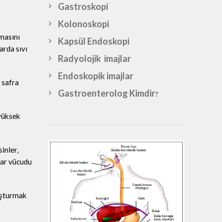
Gastroskopi
Kolonoskopi
masını
Kapsül Endoskopi
arda sıvı
Radyolojik imajlar
Endoskopik imajlar
 safra
Gastroenterolog Kimdir
?
 yüksek
inler,
lar vücudu
luşturmak