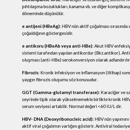
pıhtılaşma bozuklukları, kanama vb. ve diğer komplikas
döneminde düşünülür.
e antijeni (HBeAg)
: HBV nün aktif çoğalması sırasında 
çoğaldığının göstergesidir.
e antikoru (HBeAb veya anti-HBe)
: Akut HBV enfeksiy
sistemi tarafından yapılan antikordur (Bkz.antikor). Ant
oluşması (anti-HBe) serokonversiyon olarak adlandırılır v
Fibrozis
: Kronik infeksiyon ve inflamasyon (iltihap) s
yaygın fibrozis oluşumu söz konusudur.
GGT (Gamma-glutamyl transferase)
: Karaciğer ve s
seyrinde tipik olarak yükselmemekle birlikte kronik HB
serum seviyesi artabilir. Normal değeri <60 IU/L dir.
HBV- DNA (Deoxyribonucleic acid)
: HBV nün yapımını
aktif viral çoğalımın varlığını gösterir. Antiviral tedaviy