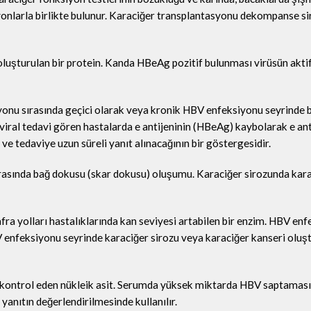
yonlarla birlikte bulunur. Karaciğer transplantasyonu dekompanse si
oluşturulan bir protein. Kanda HBeAg pozitif bulunması virüsün akti
onu sırasında geçici olarak veya kronik HBV enfeksiyonu seyrinde b
iviral tedavi gören hastalarda e antijeninin (HBeAg) kaybolarak e a
e tedaviye uzun süreli yanıt alınacağının bir göstergesidir.
onrasında bağ dokusu (skar dokusu) oluşumu. Karaciğer sirozunda kar
afra yolları hastalıklarında kan seviyesi artabilen bir enzim. HBV en
V enfeksiyonu seyrinde karaciğer sirozu veya karaciğer kanseri olu
 kontrol eden nükleik asit. Serumda yüksek miktarda HBV saptaması
e yanıtın değerlendirilmesinde kullanılır.