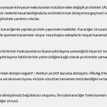
 oynayan kimyasal reaksiyonları katalize eden değişik proteinler (A
i bir nedenle hasarlandığında bu enzimlerin kan dolaşımına geçmesi 
şhisinde yardımcı olurlar.
e karaciğerde yapılan protein yapısında maddeler. Karaciğer sirozun
niyle spontan kanamalar oluşur veya başka sebeplerle oluşan kanamal
törlerinin fonksiyonlarını (kanın pıhtılaşma yeteneğini) ölçen bir tes
pıhtılaşma faktörlerinin yetersizliğine bağlı olarak protombin zaman
urumdan Antijen negatif / Antikor pozitif duruma dönüşüm. HBsAg (He
) na serokonversiyonu virüsün vücuttan tamamen temizlendiğini ve h
ye dönüşümsüz bağ dokusu oluşumu. Sirozda karaciğer fonksiyonları
ciğer sirozu)