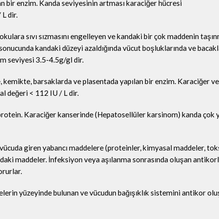
an bir enzim. Kanda seviyesinin artması karaciğer hücresi
L dir.
dokulara sıvı sızmasını engelleyen ve kandaki bir çok maddenin taşın
 sonucunda kandaki düzeyi azaldığında vücut boşluklarında ve bacakl
 seviyesi 3.5-4.5g/gl dir.
, kemikte, barsaklarda ve plasentada yapılan bir enzim. Karaciğer ve
l değeri < 112 IU / L dir.
 protein. Karaciğer kanserinde (Hepatosellüler karsinom) kanda çok
 vücuda giren yabancı maddelere (proteinler, kimyasal maddeler, toks
sındaki maddeler. İnfeksiyon veya aşılanma sonrasında oluşan antikor
rurlar.
crelerin yüzeyinde bulunan ve vücudun bağışıklık sistemini antikor o