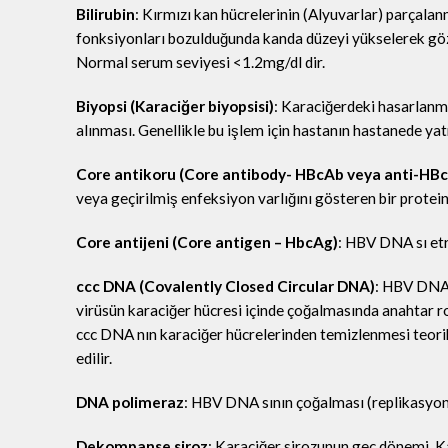
Bilirubin
: Kırmızı kan hücrelerinin (Alyuvarlar) parçala
fonksiyonları bozulduğunda kanda düzeyi yükselerek göz 
Normal serum seviyesi <1.2mg/dl dir.
Biyopsi (Karaciğer biyopsisi)
: Karaciğerdeki hasarlanm
alınması. Genellikle bu işlem için hastanın hastanede yat
Core antikoru (Core antibody- HBcAb veya anti-HBc
veya geçirilmiş enfeksiyon varlığını gösteren bir protein
Core antijeni (Core antigen – HbcAg)
: HBV DNA sı etr
ccc DNA (Covalently Closed Circular DNA)
: HBV DNA 
virüsün karaciğer hücresi içinde çoğalmasında anahtar rol
ccc DNA nın karaciğer hücrelerinden temizlenmesi teorik
edilir.
DNA polimeraz
: HBV DNA sının çoğalması (replikasyonu
Dekompanse siroz
: Karaciğer sirozunun geç dönemi. K