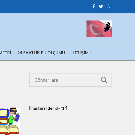
METRI
24 SAATLIK PH ÖLÇÜMÜ
İLETIŞIM
[masterslider id="1"]