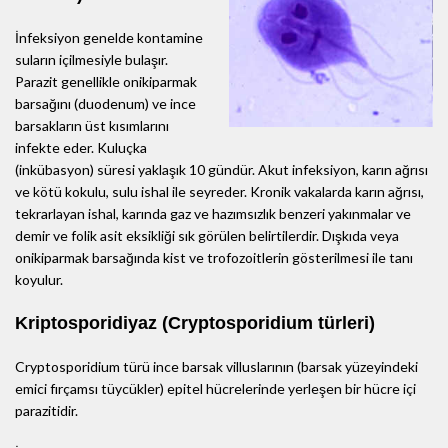
İnfeksiyon genelde kontamine
suların içilmesiyle bulaşır.
Parazit genellikle onikiparmak
barsağını (duodenum) ve ince
barsakların üst kısımlarını
infekte eder. Kuluçka
(inkübasyon) süresi yaklaşık 10 gündür. Akut infeksiyon, karın ağrısı
ve kötü kokulu, sulu ishal ile seyreder. Kronik vakalarda karın ağrısı,
tekrarlayan ishal, karında gaz ve hazımsızlık benzeri yakınmalar ve
demir ve folik asit eksikliği sık görülen belirtilerdir. Dışkıda veya
onikiparmak barsağında kist ve trofozoitlerin gösterilmesi ile tanı
koyulur.
Kriptosporidiyaz (Cryptosporidium türleri)
Cryptosporidium türü ince barsak villuslarının (barsak yüzeyindeki
emici fırçamsı tüycükler) epitel hücrelerinde yerleşen bir hücre içi
parazitidir.