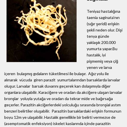
Teniyaz hastalığına
taenia saginata’nın
(sığır şeridi) erişkin
şekli neden olur. Dişi
tenya günde
yaklaşık 200.000
yumurta yapar.Bu
hastalık, iyi
pişmemiş veya çiğ
yenen ve larva
içeren bulaşmış gıdaların tüketilmesi ile bulaşır. Ağız yolu ile
alınarak vücuda giren parazit yumurtalarından barsaklarda larvalar
oluşur. Larvalar barsak duvarını geçerek kan dolaşımıyla diğer
organlara ulaşabilir. Karaciğere ve oradan da akciğere ulaşan larvalar
bronşlar yoluyla yutağa ve oradan da tekrar mide ve bağırsağa
geçerler. Parazitin akciğerlerdeki yolculuğu sırasında bronşial astım
benzeri belirtiler oluşabilir. Parazitin barsaklardaki erişkin formunun
boyu 12m ye ulaşabilir. Hastalık genellikle bir belirti vermezse de
(asemptomatik enfeksiyon) iskelet kaslarında içinde parazitin