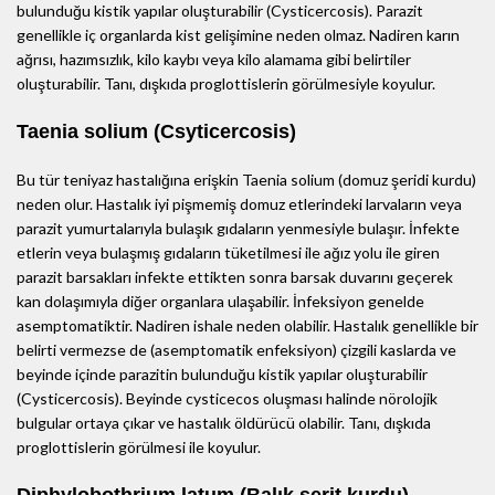
bulunduğu kistik yapılar oluşturabilir (Cysticercosis). Parazit
genellikle iç organlarda kist gelişimine neden olmaz. Nadiren karın
ağrısı, hazımsızlık, kilo kaybı veya kilo alamama gibi belirtiler
oluşturabilir. Tanı, dışkıda proglottislerin görülmesiyle koyulur.
Taenia solium (Csyticercosis)
Bu tür teniyaz hastalığına erişkin Taenia solium (domuz şeridi kurdu)
neden olur. Hastalık iyi pişmemiş domuz etlerindeki larvaların veya
parazit yumurtalarıyla bulaşık gıdaların yenmesiyle bulaşır. İnfekte
etlerin veya bulaşmış gıdaların tüketilmesi ile ağız yolu ile giren
parazit barsakları infekte ettikten sonra barsak duvarını geçerek
kan dolaşımıyla diğer organlara ulaşabilir. İnfeksiyon genelde
asemptomatiktir. Nadiren ishale neden olabilir. Hastalık genellikle bir
belirti vermezse de (asemptomatik enfeksiyon) çizgili kaslarda ve
beyinde içinde parazitin bulunduğu kistik yapılar oluşturabilir
(Cysticercosis). Beyinde cysticecos oluşması halinde nörolojik
bulgular ortaya çıkar ve hastalık öldürücü olabilir. Tanı, dışkıda
proglottislerin görülmesi ile koyulur.