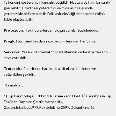
ile kendini gösteren bir kansızlık çeşididir. Hastalarda hafif bir sarılık
görülebilir. Tiroid bezi yetersizliği ve mide asit salgısında
yetersizlikle birlikte olabilir. Folik asit eksikliği de benzer bir klinik
tablo oluşturabilir.
Protozoon:
Tek hücrelilerden oluşan canlılar topluluğudur.
Proglottis:
Şerit kurtların gövde birimlerinden her biridir.
Serkarya:
Yassı kurt (trematod) parazitlerinin serbest yüzen son
larva evresidir.
Trofozoit:
Parazitlerin hareketli, aktif olarak beslenen ve
çoğalabilen şeklidir.
Kaynaklar:
1) Tıp Parazitolojisi. Ed:Prof.Dr.Ekrem kadri Unat. İÜ.Cerrahpaşa Tıp
Fakültesi Yayınları.Çeltüt matbaacılık,
2.baskı,Istanbul,1979,Rektörlük no:2597, Dekanlık no:62.