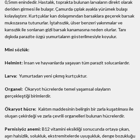
0,5mm enindedir. Hastalık, toprakta bulunan larvaların direkt olarak
deriden girmesi ile bulaşır. Çamurda çıplak ayakla yürümek bulaşı
kolaylaştırır. Kurtçuklar kan dolaşımından barsaklara geçerek barsak
mukozasına tutunurlar. İştahsızlık, ülser benzeri yakınmalar ve
kansızlık ile sonlanan gizli barsak kanamasına neden olurlar. Tanı
dışkıda parazite özgü yumurtaların gösterilmesiyle koyulur.
Mini sözlük:
Helmint:
İnsan ve hayvanlarda yaşayan tüm parazit solucanlardır.
Larva:
Yumurtadan yeni çıkmış kurtçuktur.
Organel:
Ökaryot hücrelerde temel yaşamsal olayların
gerçekleştiği birimlerdir.
Ökaryot hücre:
Kalıtım maddesinin belirgin bir zarla kuşatılması ile
oluşan çekirdeği ve zarla çevrili organelleri bulunan hücrelerdir.
Pernisiyöz anemi:
B12 vitamini eksikliği sonucunda ortaya çıkan,
aşırı halsizlik, solukluk, ekstremitelerde uyuşukluk, denge bozukluğu