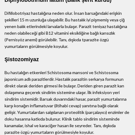
Diphylobothrium latum (Balık şerit kurdu)
Difillobotriyaz hastalığına neden olur. İnsan barsağındaki erişkin
şekilleri 15 m uzunluğa ulaşabilir. Bu hastalık iyi pişmemiş veya çiğ
yenen balık etlerindeki larvalarla bulaşır. Parazit teniyaz hastalığına
neden olabileceği gibi B12 vitamini eksikliğine bağlı kansızlık
(Pernisyöz anemi) görülebilir. Tanı, dışkıda tparazite özgü
yumurtaların görülmesiyle koyulur.
Şistozomiyaz
Bu hastalığın etkenleri Schistosoma mansoni ve Schistosoma
japonicum adlı parazitlerdir. Hastalık parazitin serkarya formunun
direkt olarak deriden girmesi ile bulaşır. Deriden giren parazit kan
dolaşımına geçerek sindirim sistemine ulaşır. İlk infeksiyon yeri
sindirim sistemidir. Barsak duvarındaki hasar, parazit yumurtalarına
karşı konağın inflamatuvar (iltihabi cevap) yanıtına bağlı olarak
gelişir. Yumurtalardan salgılanan proteolitik (parçalayıcı) enzimler de
doku hasarına katkıda bulunur. Klinik tablo sindirim sisteminde
kanamalar, ishal ve karaciğer hasarı ile seyreder. Tanı, dışkıda
parazite özgü yumurtaların görülmesiyle koyulur.