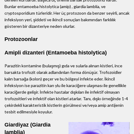
Bunlar entamoeba histolytica (amip) , giardia lamblia, ve
cryptosporidium türleridir. Her üç protozoon da benzer seyirli, ancak
infeksiyon yeri, şiddeti ve ikincil sonuçları bakımından farklılık
gösteren bir dizanteriye neden olurlar.
Protozoonlar
Amipli dizanteri (Entamoeba histolytica)
Parazitin kontamine (bulaşmış) gıda ve sularla alınan kistleri, ince
barsakta trofozit olarak adlandırılan forma dönüşür. Trofozoidler
kalın barsağa (kolon) geçer ve bu bölgeyi infekte eder. İkincil
infeksiyon ise parazitin kan ylu ile karaciğere ulaşması ile genellikle
karaciğerde gelişir. İnfekte hastalar dışkıları ile infektif olmayan
trofozoitleri ve infektif olan kistleri atarlar. Tanı, dışkı örneğinde 1-4
çekirdekli karakteristik kistlerin görülmesi ve/veya amip antijenin
tesbit edilmesiyle koyulur.
Giardiyaz (Giardia
lamblia)