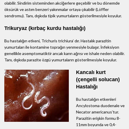
olabilir. Sindirim sisteminden akciğerlere geçebilir ve bu dönemde
öksürük ve astım benzeri yakınmalar ortaya çıkabilir (Löffler
sendromu). Tanı, dışkıda tipik yumurtaların gösterilmesiyle koyulur.
Trikuryaz (kırbaç kurdu hastalığı)
Bu hastalığın etkeni, Trichuris trichiura’ dır. Hastalık parazitin
yumurtaları ile kontamine toprağın yenmesiyle bulaşır. İnfeksiyon
genellikle asemptomatiktir ancak karın ağrısı ve ishale neden olabilir.
Tanı, dışkıda parazite özgü yumurtaların gösterilmesiyle koyulur.
Kancalı kurt
(çengelli solucan)
Hastalığı
Bu hastalığın etkenleri
Ancylostoma duodenale ve
Necator americanus’tur.
Parazitin erişkin formu 8-
11mm boyunda ve 0,4-