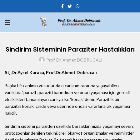
Sindirim Sisteminin Paraziter Hastalıkları
Prof. Dr. Ahmet DOBRUCALI
Stj.Dr.Aysel Karaca, Prof.Dr.Ahmet Dobrucalı
Başka bir canlının vücudunda o canlının zararına yaşayabilen
varlıklara ‘parazit’, paraziti barındıran ve onun yaşaması için gerekli
eksiklikleri tamamlayan canlıya ise ‘konak’ denir. Parazitlik bir
parazitin konak içinde veya üzerinde ondan yararlanarak yaşaması
halidir.
Sindirim sistemi parazitleri özellikle barsaklarımızda yaşamayı seven,
protozoonlar denilen tek hücreli ökaryot organizmalar ve helmintler
denilen kurtlardır. Başlıca üç önemli barsak protozoonu vardır.