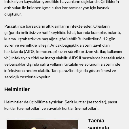
İnfeksiyon kaynakları genellikle hayvanların dışkılarıdır. Çiftliklerin
atık suları ile krilenen içme suları kontaminasyon için kaynak
oluşturur.
Parazit ince barsakların alt kısımlarını infekte eder. Olguların
çoğunda belirtisiz ve hafif seyirlidir. İshal, karında kramplar, bulantı,
kusma , iştahsızlık ve baş ağrısı görülebilir.Bu belirtiler 3-12 gün
sürer ve genellikle iyileşir. Ancak bağışıklık sistemi zayıf olan
hastalarda (AIDS, kemoterapi, uzun süreli kortizon vb. ilaç kullanımı
vb.) infeksiyon ciddi ve inatçı olabilir. AIDS li hastalarda hastalık mide
ve barsaklar dışında safra yollarını tutabilir ve solunum sisteminde
infeksiyona neden olabilir. Tanı parazitin dışkıda gösterilmesi ve
serolojik testlerle koyulur.
Helmintler
Helmintler de üç bölüme ayrılırlar; Şerit kurtlar (sestodlar), yassı
kurtlar (trematodlar) ve yuvarlak kurtlar (nematodlar).
Taenia
saginata