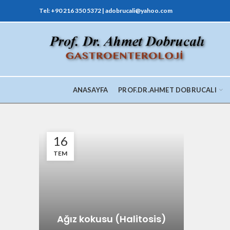
Tel: +90 216 350 5372 | adobrucali@yahoo.com
ANASAYFA
PROF.DR.AHMET DOBRUCALI
16
TEM
Ağız kokusu (Halitosis)