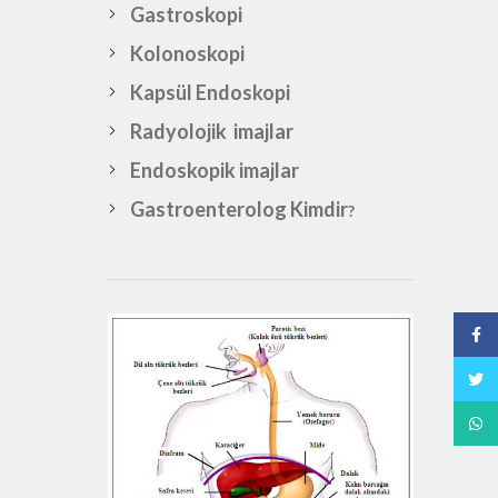
Gastroskopi
Kolonoskopi
Kapsül Endoskopi
Radyolojik imajlar
Endoskopik imajlar
Gastroenterolog Kimdir
?
Face
Twitt
What