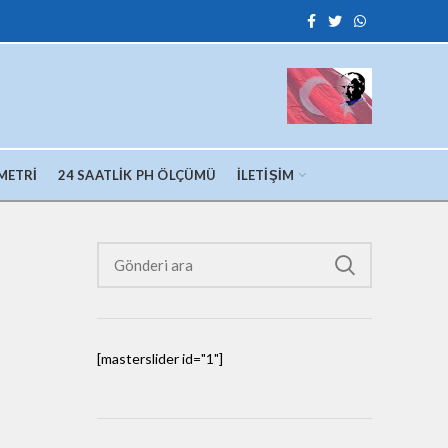
METRI
24 SAATLIK PH ÖLÇÜMÜ
İLETIŞIM
[masterslider id="1"]