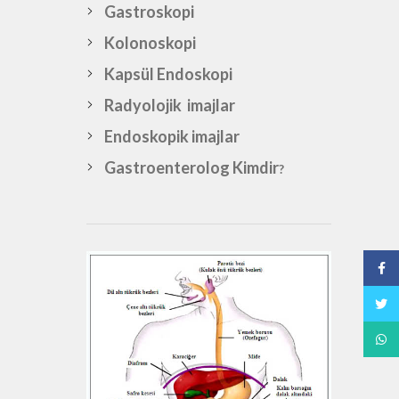
Gastroskopi
Kolonoskopi
Kapsül Endoskopi
Radyolojik imajlar
Endoskopik imajlar
Gastroenterolog Kimdir
?
Face
Twitt
What