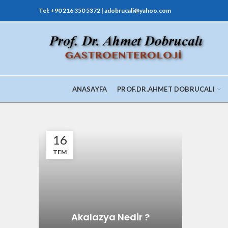
Tel: +90 216 350 5372 | adobrucali@yahoo.com
ANASAYFA
PROF.DR.AHMET DOBRUCALI
16
TEM
Akalazya Nedir ?