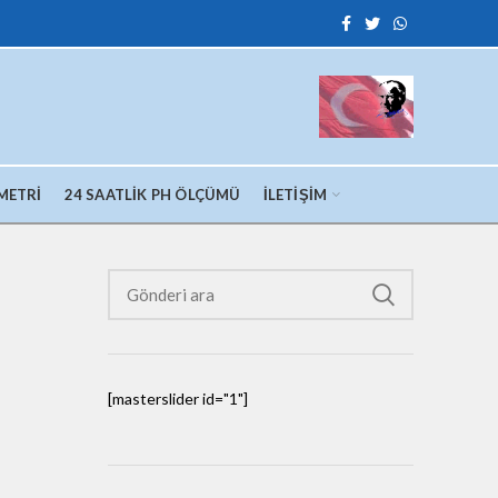
METRI
24 SAATLIK PH ÖLÇÜMÜ
İLETIŞIM
[masterslider id="1"]