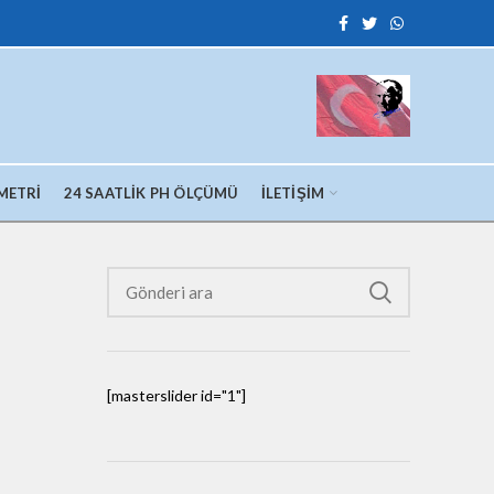
METRI
24 SAATLIK PH ÖLÇÜMÜ
İLETIŞIM
[masterslider id="1"]