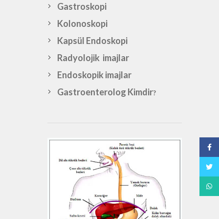
Gastroskopi
Kolonoskopi
Kapsül Endoskopi
Radyolojik imajlar
Endoskopik imajlar
Gastroenterolog Kimdir
?
Face
Twitt
What