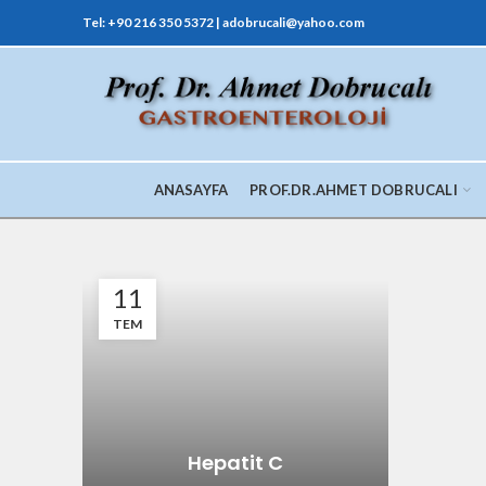
Tel: +90 216 350 5372 | adobrucali@yahoo.com
ANASAYFA
PROF.DR.AHMET DOBRUCALI
11
TEM
Hepatit C