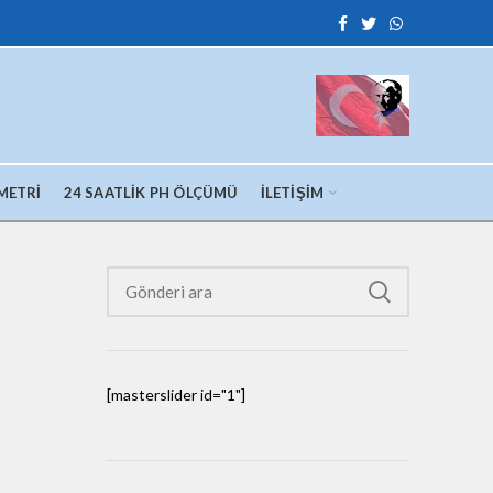
METRI
24 SAATLIK PH ÖLÇÜMÜ
İLETIŞIM
[masterslider id="1"]