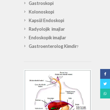
Gastroskopi
Kolonoskopi
Kapsül Endoskopi
Radyolojik imajlar
Endoskopik imajlar
Gastroenterolog Kimdir
?
Face
Twitt
What