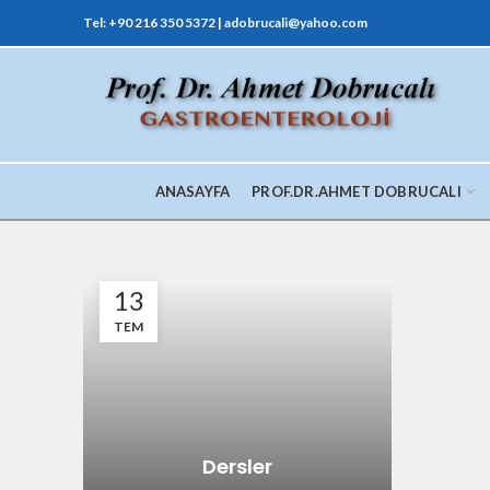
Tel: +90 216 350 5372 | adobrucali@yahoo.com
ANASAYFA
PROF.DR.AHMET DOBRUCALI
13
TEM
Dersler