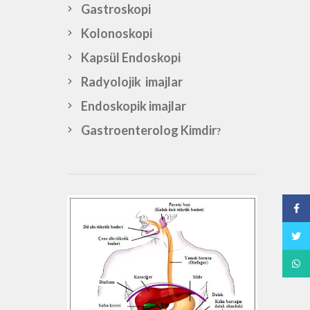
Gastroskopi
Kolonoskopi
Kapsül Endoskopi
Radyolojik imajlar
Endoskopik imajlar
Gastroenterolog Kimdir
?
Face
Twitt
What