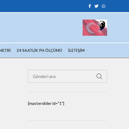
METRI
24 SAATLIK PH ÖLÇÜMÜ
İLETIŞIM
[masterslider id="1"]