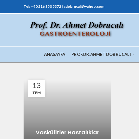
Tel: +90 216 350 5372 | adobrucali@yahoo.com
ANASAYFA
PROF.DR.AHMET DOBRUCALI
13
TEM
Vaskülitler Hastalıklar