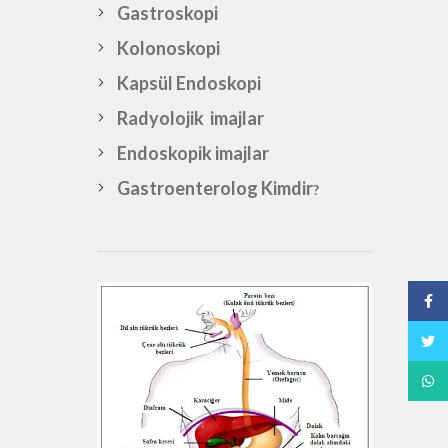
Gastroskopi
Kolonoskopi
Kapsül Endoskopi
Radyolojik imajlar
Endoskopik imajlar
Gastroenterolog Kimdir
?
Face
Twitt
What