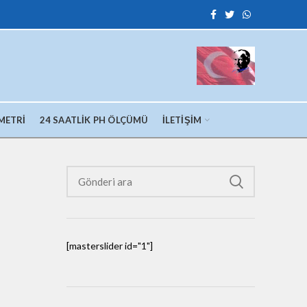
METRI
24 SAATLIK PH ÖLÇÜMÜ
İLETIŞIM
[masterslider id="1"]