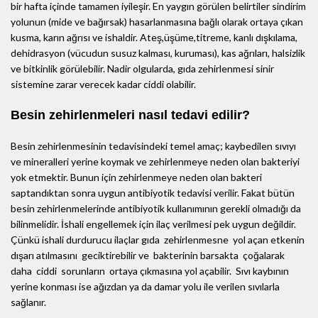
bir hafta içinde tamamen iyileşir. En yaygın görülen belirtiler sindirim
yolunun (mide ve bağırsak) hasarlanmasına bağlı olarak ortaya çıkan
kusma, karın ağrısı ve ishaldir. Ateş,üşüme,titreme, kanlı dışkılama,
dehidrasyon (vücudun susuz kalması, kuruması), kas ağrıları, halsizlik
ve bitkinlik görülebilir. Nadir olgularda, gıda zehirlenmesi sinir
sistemine zarar verecek kadar ciddi olabilir.
Besin zehirlenmeleri nasıl tedavi edilir?
Besin zehirlenmesinin tedavisindeki temel amaç; kaybedilen sıvıyı
ve mineralleri yerine koymak ve zehirlenmeye neden olan bakteriyi
yok etmektir. Bunun için zehirlenmeye neden olan bakteri
saptandıktan sonra uygun antibiyotik tedavisi verilir. Fakat bütün
besin zehirlenmelerinde antibiyotik kullanımının gerekli olmadığı da
bilinmelidir. İshali engellemek için ilaç verilmesi pek uygun değildir.
Çünkü ishali durdurucu ilaçlar gıda zehirlenmesne yol açan etkenin
dışarı atılmasını geciktirebilir ve bakterinin barsakta çoğalarak
daha ciddi sorunların ortaya çıkmasına yol açabilir. Sıvı kaybının
yerine konması ise ağızdan ya da damar yolu ile verilen sıvılarla
sağlanır.