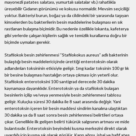
mayonezli patates salatası, yumurtalı salatalar vb.) rahatlıkla
üreyebilir Gıdanın görünümü ve kokusu normaldir. Mevsim seçiciliği
yoktur. Bakteriyi burun, boğaz ya da cildindeki bir yarasında taşıyan
kimselerden bu bakterilerin besin maddelerine bulaşması en sık
rastlanan bulaşma biçimidir. Bu nedenle özellikle lokanta, kafeterya
gibi yerlerde çalışan kişilerin sağlık ve temizlik kurallarına doğru bir
biçimde uymaları gerekir.
Stafilokok besin zehirlenmesi “Stafilokokus aureus” adlı bakterinin
bulaştığı besin maddelericiçinde ürettiği enterotoksin olarak
adlandırılan toksininin etkisiyle gelişir. 1mg kadar toksinin 100 gr lık
bir besine bulaşması hastalığın ortaya çıkması için yeterli olur.
Stafilokok enterotoksini 100 santigrad derecede 30 dakika
kaynamaya dayanıklıdır. Enterotoksin ya da stafilokok bulaşan
besinlerin içilip ve/veya yenmesiyle besin zehirlenmesi tablosu
gelişir. Kuluçka süresi 30 dakika ile 8 saat arasında değişir. Yani
enterotoksin içeren bir besin maddesi sindirim kanalına ulaştıktan
30 dakika ya da 8 saat sonra besin zehirlenmesi belirtileri ortaya
çıkar. Genellikle ilk gelişen belirti tükürük salgısının artması ve mide
bulantısıdır. Enterotoksin beyindeki kusma merkezini direkt olarak
uyardığı için kusma sık olarak görülür. Karın ağrısı, ishal ve hafif ateş