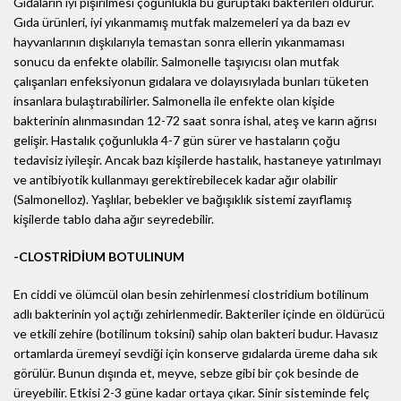
Gıdaların iyi pişirilmesi çoğunlukla bu guruptaki bakterileri öldürür.
Gıda ürünleri, iyi yıkanmamış mutfak malzemeleri ya da bazı ev
hayvanlarının dışkılarıyla temastan sonra ellerin yıkanmaması
sonucu da enfekte olabilir. Salmonelle taşıyıcısı olan mutfak
çalışanları enfeksiyonun gıdalara ve dolayısıylada bunları tüketen
insanlara bulaştırabilirler. Salmonella ile enfekte olan kişide
bakterinin alınmasından 12-72 saat sonra ishal, ateş ve karın ağrısı
gelişir. Hastalık çoğunlukla 4-7 gün sürer ve hastaların çoğu
tedavisiz iyileşir. Ancak bazı kişilerde hastalık, hastaneye yatırılmayı
ve antibiyotik kullanmayı gerektirebilecek kadar ağır olabilir
(Salmonelloz). Yaşlılar, bebekler ve bağışıklık sistemi zayıflamış
kişilerde tablo daha ağır seyredebilir.
-CLOSTRİDİUM BOTULINUM
En ciddi ve ölümcül olan besin zehirlenmesi clostridium botilinum
adlı bakterinin yol açtığı zehirlenmedir. Bakteriler içinde en öldürücü
ve etkili zehire (botilinum toksini) sahip olan bakteri budur. Havasız
ortamlarda üremeyi sevdiği için konserve gıdalarda üreme daha sık
görülür. Bunun dışında et, meyve, sebze gibi bir çok besinde de
üreyebilir. Etkisi 2-3 güne kadar ortaya çıkar. Sinir sisteminde felç