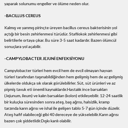
yaparak solunumu engeller ve ölüme neden olur.
-BACILLUS CEREUS
Kalmış ve yanmış pirinçte üreyen bacillus cereus bakterisinin yol
açtığı bir besin zehirlenmesi türüdür. Stafilokok zehirlenmesi gibi
belirtilerle ortaya çıkar. Bu süre 3-5 saat kadardır. Bazen ölümcül
sonuçlara yol açabilir.
-CAMPYLOBACTER JEJUNİ ENFEKSİYONU
Campylobacter türleri hem evcil hem de evcil olmayan hayvan
türleri tarafından taşınabildiğinden hem gelişmiş hem de az gelişmiş
ülkelerde oldukça sık olarak görülebilirler. Süt, süt ürünleri ve az
pişmiş tavuk eti önemli kaynaklardır.Hastalık ince barsakları
(Jejunum, ileum) ve kalın barsakları (kolon) etkileyebilir. 12-24 saatlik
bir kuluçka süresinden sonra ateş, baş ağrısı, halsizlik, kramp
tarzında karın ağrısı ve ishal ile gelişen tablo 5-7 gün içinde düzelir.
Ateş hafif olabileceği gibi 40 dereceye de yükselebilir.Karın ağrısı
bazen çok şiddetlidir.Dışkı kanlı olabilir.