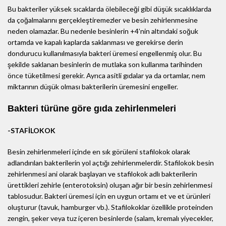
Bu bakteriler yüksek sıcaklarda ölebileceği gibi düşük sıcaklıklarda
da çoğalmalarını gerçekleştiremezler ve besin zehirlenmesine
neden olamazlar. Bu nedenle besinlerin +4’nin altındaki soğuk
ortamda ve kapalı kaplarda saklanması ve gerekirse derin
dondurucu kullanılmasıyla bakteri üremesi engellenmiş olur. Bu
şekilde saklanan besinlerin de mutlaka son kullanma tarihinden
önce tüketilmesi gerekir. Ayrıca asitli gıdalar ya da ortamlar, nem
miktarının düşük olması bakterilerin üremesini engeller.
Bakteri türüne göre gıda zehirlenmeleri
-STAFİLOKOK
Besin zehirlenmeleri içinde en sık görüleni stafilokok olarak
adlandırılan bakterilerin yol açtığı zehirlenmelerdir. Stafilokok besin
zehirlenmesi ani olarak başlayan ve stafilokok adlı bakterilerin
ürettikleri zehirle (enterotoksin) oluşan ağır bir besin zehirlenmesi
tablosudur. Bakteri üremesi için en uygun ortamı et ve et ürünleri
oluşturur (tavuk, hamburger vb.). Stafilokoklar özellikle proteinden
zengin, şeker veya tuz içeren besinlerde (salam, kremalı yiyecekler,