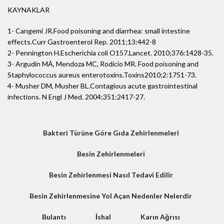
KAYNAKLAR
1- Cangemi JR.Food poisoning and diarrhea: small intestine
effects.Curr Gastroenterol Rep. 2011;13:442-8
2- Pennington H.Escherichia coli O157.Lancet. 2010;376:1428-35.
3- Argudín MÁ, Mendoza MC, Rodicio MR. Food poisoning and
Staphylococcus aureus enterotoxins.Toxins2010;2:1751-73.
4- Musher DM, Musher BL.Contagious acute gastrointestinal
infections. N Engl J Med. 2004;351:2417-27.
Bakteri Türüne Göre Gıda Zehirlenmeleri
Besin Zehirlenmeleri
Besin Zehirlenmesi Nasıl Tedavi Edilir
Besin Zehirlenmesine Yol Açan Nedenler Nelerdir
Bulantı
İshal
Karın Ağrısı