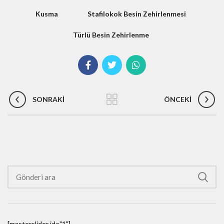
Kusma
Stafilokok Besin Zehirlenmesi
Türlü Besin Zehirlenme
SONRAKI
ÖNCEKI
[masterslider id="1"]