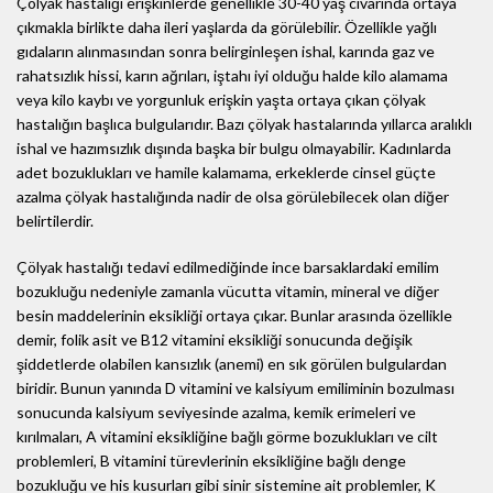
Çölyak hastalığı erişkinlerde genellikle 30-40 yaş civarında ortaya
çıkmakla birlikte daha ileri yaşlarda da görülebilir. Özellikle yağlı
gıdaların alınmasından sonra belirginleşen ishal, karında gaz ve
rahatsızlık hissi, karın ağrıları, iştahı iyi olduğu halde kilo alamama
veya kilo kaybı ve yorgunluk erişkin yaşta ortaya çıkan çölyak
hastalığın başlıca bulgularıdır. Bazı çölyak hastalarında yıllarca aralıklı
ishal ve hazımsızlık dışında başka bir bulgu olmayabilir. Kadınlarda
adet bozuklukları ve hamile kalamama, erkeklerde cinsel güçte
azalma çölyak hastalığında nadir de olsa görülebilecek olan diğer
belirtilerdir.
Çölyak hastalığı tedavi edilmediğinde ince barsaklardaki emilim
bozukluğu nedeniyle zamanla vücutta vitamin, mineral ve diğer
besin maddelerinin eksikliği ortaya çıkar. Bunlar arasında özellikle
demir, folik asit ve B12 vitamini eksikliği sonucunda değişik
şiddetlerde olabilen kansızlık (anemi) en sık görülen bulgulardan
biridir. Bunun yanında D vitamini ve kalsiyum emiliminin bozulması
sonucunda kalsiyum seviyesinde azalma, kemik erimeleri ve
kırılmaları, A vitamini eksikliğine bağlı görme bozuklukları ve cilt
problemleri, B vitamini türevlerinin eksikliğine bağlı denge
bozukluğu ve his kusurları gibi sinir sistemine ait problemler, K