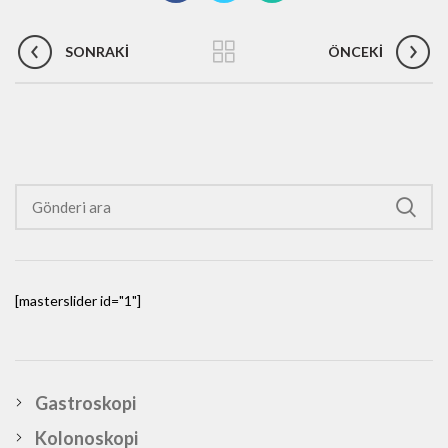
SONRAKI
ÖNCEKI
[masterslider id="1"]
Gastroskopi
Kolonoskopi