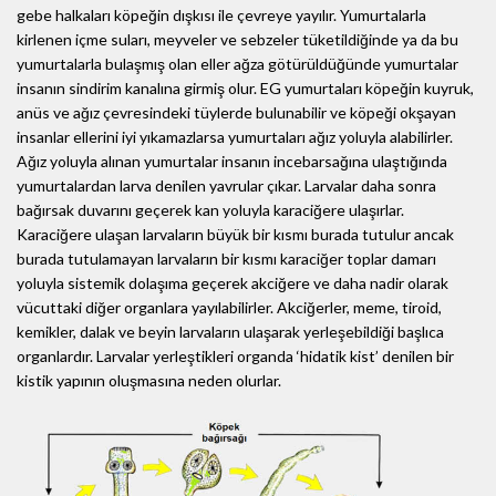
gebe halkaları köpeğin dışkısı ile çevreye yayılır. Yumurtalarla
kirlenen içme suları, meyveler ve sebzeler tüketildiğinde ya da bu
yumurtalarla bulaşmış olan eller ağza götürüldüğünde yumurtalar
insanın sindirim kanalına girmiş olur. EG yumurtaları köpeğin kuyruk,
anüs ve ağız çevresindeki tüylerde bulunabilir ve köpeği okşayan
insanlar ellerini iyi yıkamazlarsa yumurtaları ağız yoluyla alabilirler.
Ağız yoluyla alınan yumurtalar insanın incebarsağına ulaştığında
yumurtalardan larva denilen yavrular çıkar. Larvalar daha sonra
bağırsak duvarını geçerek kan yoluyla karaciğere ulaşırlar.
Karaciğere ulaşan larvaların büyük bir kısmı burada tutulur ancak
burada tutulamayan larvaların bir kısmı karaciğer toplar damarı
yoluyla sistemik dolaşıma geçerek akciğere ve daha nadir olarak
vücuttaki diğer organlara yayılabilirler. Akciğerler, meme, tiroid,
kemikler, dalak ve beyin larvaların ulaşarak yerleşebildiği başlıca
organlardır. Larvalar yerleştikleri organda ‘hidatik kist’ denilen bir
kistik yapının oluşmasına neden olurlar.