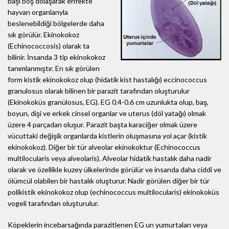
başı boş dolaşarak enfekte
hayvan organlarıyla
beslenebildiği bölgelerde daha
sık görülür. Ekinokokoz
(Echinococcosis) olarak ta
bilinir. İnsanda 3 tip ekinokokoz
tanımlanmıştır. En sık görülen
form kistik ekinokokoz olup (hidatik kist hastalığı) eccinococcus
granulosus olarak bilinen bir parazit tarafından oluşturulur
(Ekinokoküs granülosus, EG). EG 0.4-0.6 cm uzunlukta olup, baş,
boyun, dişi ve erkek cinsel organlar ve uterus (döl yatağı) olmak
üzere 4 parçadan oluşur. Parazit başta karaciğer olmak üzere
vücuttaki değişik organlarda kistlerin oluşmasına yol açar (kistik
ekinokokoz). Diğer bir tür alveolar ekinokoktur (Echinococcus
multilocularis veya alveolaris). Alveolar hidatik hastalık daha nadir
olarak ve özellikle kuzey ülkelerinde görülür ve insanda daha ciddi ve
ölümcül olabilen bir hastalık oluşturur. Nadir görülen diğer bir tür
polikistik ekinokokoz olup (echinococcus multilocularis) ekinokoküs
vogeli tarafından oluşturulur.
Köpeklerin incebarsağında parazitlenen EG un yumurtaları veya