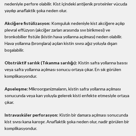
nedeniyle perfore olabilir. Kist içindeki antijenik proteinler vücuda
yayılıp anaflaktik şoka neden olur.
Akciğere fistülizasyon:
Komşuluk nedeniyle kist akciğere açılıp
plevral effüzyon (akciğer zarları arasında sıvı birikmesi) ve
bronkobilier fistüle (kistin hava yollarına açılması) neden olabilir.
Hava yollarına (bronşlara) açılan kistin sıvısı ağız yoluyla dışarı
boşalabilir.
Obstrüktif sarılık (Tıkanma sarılığı):
Kistin safra yollarına basısı
veya safra yollarına açılması sonucu ortaya çıkar. En sık görülen
komplikasyondur.
Apseleşme:
Mikroorganizmaların, kistin safra yollarına açılması
sonucunda veya kan yoluyla gelerek kisti enfekte etmesiyle ortaya
çıkar.
Intravasküler perforasyon:
Kistin bir damara açılması sonucunda
kist sıvısı kana karoşır. Anaflaktik şoka neden olur, nadir görülen bir
komplikasyondur.