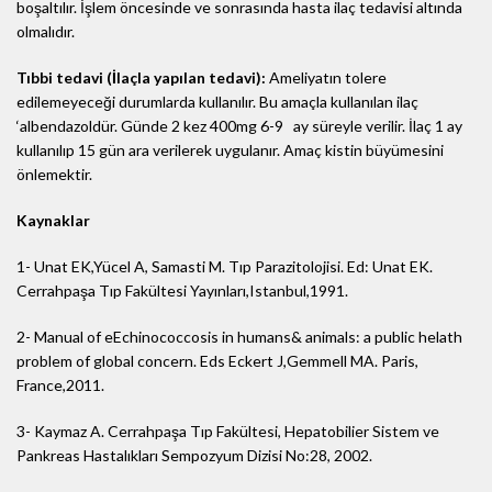
boşaltılır. İşlem öncesinde ve sonrasında hasta ilaç tedavisi altında
olmalıdır.
Tıbbi tedavi (İlaçla yapılan tedavi):
Ameliyatın tolere
edilemeyeceği durumlarda kullanılır. Bu amaçla kullanılan ilaç
‘albendazoldür. Günde 2 kez 400mg 6-9 ay süreyle verilir. İlaç 1 ay
kullanılıp 15 gün ara verilerek uygulanır. Amaç kistin büyümesini
önlemektir.
Kaynaklar
1- Unat EK,Yücel A, Samasti M. Tıp Parazitolojisi. Ed: Unat EK.
Cerrahpaşa Tıp Fakültesi Yayınları,Istanbul,1991.
2- Manual of eEchinococcosis in humans& animals: a public helath
problem of global concern. Eds Eckert J,Gemmell MA. Paris,
France,2011.
3- Kaymaz A. Cerrahpaşa Tıp Fakültesi, Hepatobilier Sistem ve
Pankreas Hastalıkları Sempozyum Dizisi No:28, 2002.