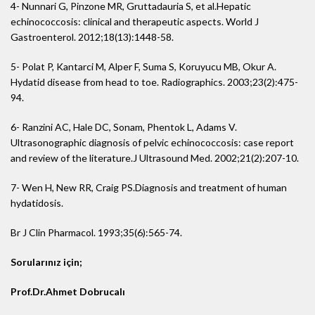
4- Nunnari G, Pinzone MR, Gruttadauria S, et al.Hepatic
echinococcosis: clinical and therapeutic aspects. World J
Gastroenterol. 2012;18(13):1448-58.
5- Polat P, Kantarci M, Alper F, Suma S, Koruyucu MB, Okur A.
Hydatid disease from head to toe. Radiographics. 2003;23(2):475-
94.
6- Ranzini AC, Hale DC, Sonam, Phentok L, Adams V.
Ultrasonographic diagnosis of pelvic echinococcosis: case report
and review of the literature.J Ultrasound Med. 2002;21(2):207-10.
7- Wen H, New RR, Craig PS.Diagnosis and treatment of human
hydatidosis.
Br J Clin Pharmacol. 1993;35(6):565-74.
Sorularınız için;
Prof.Dr.Ahmet Dobrucalı