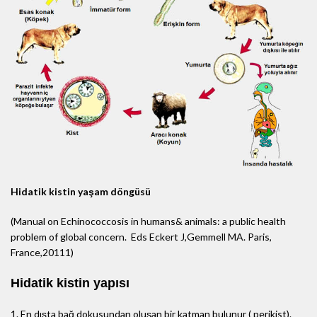
Hidatik kistin yaşam döngüsü
(Manual on Echinococcosis in humans& animals: a public health
problem of global concern. Eds Eckert J,Gemmell MA. Paris,
France,20111)
Hidatik kistin yapısı
1. En dışta bağ dokusundan oluşan bir katman bulunur ( perikist).