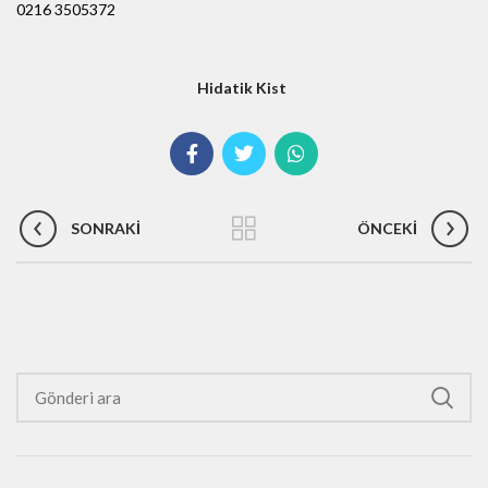
0216 3505372
Hidatik Kist
SONRAKI
ÖNCEKI