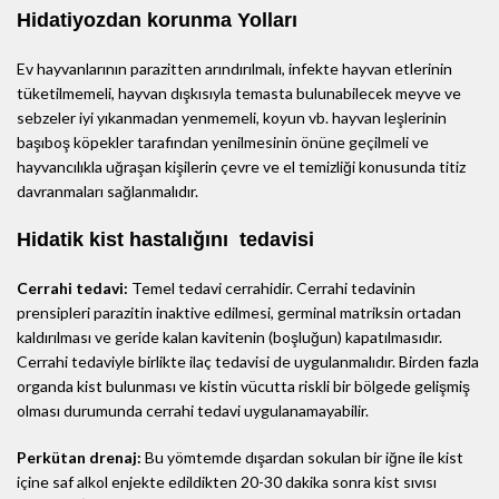
Hidatiyozdan korunma Yolları
Ev hayvanlarının parazitten arındırılmalı, infekte hayvan etlerinin
tüketilmemeli, hayvan dışkısıyla temasta bulunabilecek meyve ve
sebzeler iyi yıkanmadan yenmemeli, koyun vb. hayvan leşlerinin
başıboş köpekler tarafından yenilmesinin önüne geçilmeli ve
hayvancılıkla uğraşan kişilerin çevre ve el temizliği konusunda titiz
davranmaları sağlanmalıdır.
Hidatik kist hastalığını tedavisi
Cerrahi tedavi:
Temel tedavi cerrahidir. Cerrahi tedavinin
prensipleri parazitin inaktive edilmesi, germinal matriksin ortadan
kaldırılması ve geride kalan kavitenin (boşluğun) kapatılmasıdır.
Cerrahi tedaviyle birlikte ilaç tedavisi de uygulanmalıdır. Birden fazla
organda kist bulunması ve kistin vücutta riskli bir bölgede gelişmiş
olması durumunda cerrahi tedavi uygulanamayabilir.
Perkütan drenaj:
Bu yömtemde dışardan sokulan bir iğne ile kist
içine saf alkol enjekte edildikten 20-30 dakika sonra kist sıvısı