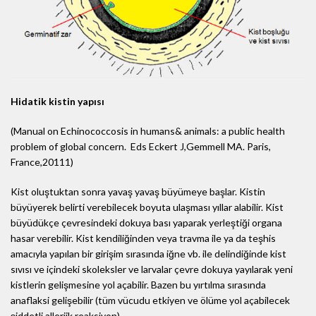
Hidatik kistin yapısı
(Manual on Echinococcosis in humans& animals: a public health
problem of global concern. Eds Eckert J,Gemmell MA. Paris,
France,20111)
Kist oluştuktan sonra yavaş yavaş büyümeye başlar. Kistin
büyüyerek belirti verebilecek boyuta ulaşması yıllar alabilir. Kist
büyüdükçe çevresindeki dokuya bası yaparak yerleştiği organa
hasar verebilir. Kist kendiliğinden veya travma ile ya da teşhis
amacıyla yapılan bir girişim sırasında iğne vb. ile delindiğinde kist
sıvısı ve içindeki skoleksler ve larvalar çevre dokuya yayılarak yeni
kistlerin gelişmesine yol açabilir. Bazen bu yırtılma sırasında
anaflaksi gelişebilir (tüm vücudu etkiyen ve ölüme yol açabilecek
şiddetli allerjik reaksiyon).