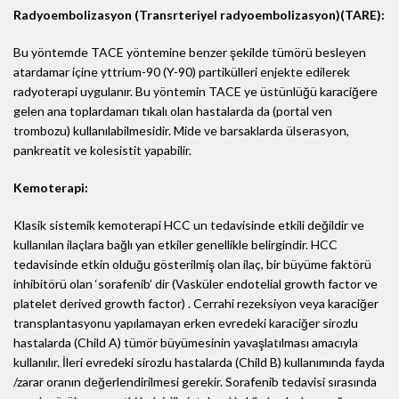
Radyoembolizasyon (Transrteriyel radyoembolizasyon)(TARE):
Bu yöntemde TACE yöntemine benzer şekilde tümörü besleyen
atardamar içine yttrium-90 (Y-90) partikülleri enjekte edilerek
radyoterapi uygulanır. Bu yöntemin TACE ye üstünlüğü karaciğere
gelen ana toplardamarı tıkalı olan hastalarda da (portal ven
trombozu) kullanılabilmesidir. Mide ve barsaklarda ülserasyon,
pankreatit ve kolesistit yapabilir.
Kemoterapi:
Klasik sistemik kemoterapi HCC un tedavisinde etkili değildir ve
kullanılan ilaçlara bağlı yan etkiler genellikle belirgindir. HCC
tedavisinde etkin olduğu gösterilmiş olan ilaç, bir büyüme faktörü
inhibitörü olan ‘sorafenib’ dir (Vasküler endotelial growth factor ve
platelet derived growth factor) . Cerrahi rezeksiyon veya karaciğer
transplantasyonu yapılamayan erken evredeki karaciğer sirozlu
hastalarda (Child A) tümör büyümesinin yavaşlatılması amacıyla
kullanılır. İleri evredeki sirozlu hastalarda (Child B) kullanımında fayda
/zarar oranın değerlendirilmesi gerekir. Sorafenib tedavisi sırasında