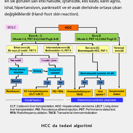
en sık görülen yan etki halsizlik, iştahsızlık, kilo kaybı, karın ağrısı,
ishal, hipertansiyon, pankreatit ve el-ayak derisinde ortaya çıkan
değişikliklerdir (Hand-foot skin reaction).
HCC da tedavi algoritmi