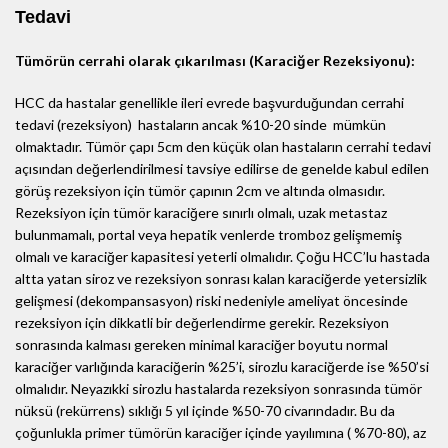
Tedavi
Tümörün cerrahi olarak çıkarılması (Karaciğer Rezeksiyonu):
HCC da hastalar genellikle ileri evrede başvurduğundan cerrahi
tedavi (rezeksiyon) hastaların ancak %10-20 sinde mümkün
olmaktadır. Tümör çapı 5cm den küçük olan hastaların cerrahi tedavi
açısından değerlendirilmesi tavsiye edilirse de genelde kabul edilen
görüş rezeksiyon için tümör çapının 2cm ve altında olmasıdır.
Rezeksiyon için tümör karaciğere sınırlı olmalı, uzak metastaz
bulunmamalı, portal veya hepatik venlerde tromboz gelişmemiş
olmalı ve karaciğer kapasitesi yeterli olmalıdır. Çoğu HCC’lu hastada
altta yatan siroz ve rezeksiyon sonrası kalan karaciğerde yetersizlik
gelişmesi (dekompansasyon) riski nedeniyle ameliyat öncesinde
rezeksiyon için dikkatli bir değerlendirme gerekir. Rezeksiyon
sonrasında kalması gereken minimal karaciğer boyutu normal
karaciğer varlığında karaciğerin %25’i, sirozlu karaciğerde ise %50’si
olmalıdır. Neyazıkki sirozlu hastalarda rezeksiyon sonrasında tümör
nüksü (rekürrens) sıklığı 5 yıl içinde %50-70 civarındadır. Bu da
çoğunlukla primer tümörün karaciğer içinde yayılımına ( %70-80), az