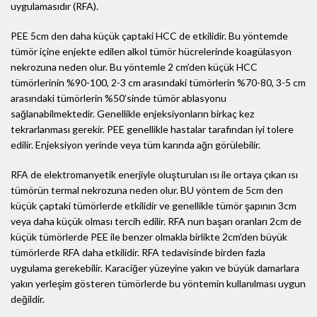
uygulamasıdır (RFA).
PEE 5cm den daha küçük çaptaki HCC de etkilidir. Bu yöntemde
tümör içine enjekte edilen alkol tümör hücrelerinde koagülasyon
nekrozuna neden olur. Bu yöntemle 2 cm’den küçük HCC
tümörlerinin %90-100, 2-3 cm arasındaki tümörlerin %70-80, 3-5 cm
arasındaki tümörlerin %50’sinde tümör ablasyonu
sağlanabilmektedir. Genellikle enjeksiyonların birkaç kez
tekrarlanması gerekir. PEE genellikle hastalar tarafından iyi tolere
edilir. Enjeksiyon yerinde veya tüm karında ağrı görülebilir.
RFA de elektromanyetik enerjiyle oluşturulan ısı ile ortaya çıkan ısı
tümörün termal nekrozuna neden olur. BU yöntem de 5cm den
küçük çaptaki tümörlerde etkilidir ve genellikle tümör şapının 3cm
veya daha küçük olması tercih edilir. RFA nun başarı oranları 2cm de
küçük tümörlerde PEE ile benzer olmakla birlikte 2cm’den büyük
tümörlerde RFA daha etkilidir. RFA tedavisinde birden fazla
uygulama gerekebilir. Karaciğer yüzeyine yakın ve büyük damarlara
yakın yerleşim gösteren tümörlerde bu yöntemin kullanılması uygun
değildir.