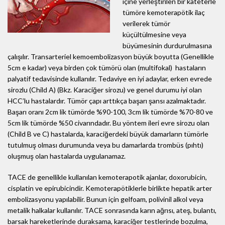
içine yerleştirilen bir kateterle
tümöre kemoterapötik ilaç
verilerek tümör
küçültülmesine veya
büyümesinin durdurulmasına
çalışılır. Transarteriel kemoembolizasyon büyük boyutta (Genellikle
5cm e kadar) veya birden çok tümörü olan (multifokal) hastaların
palyatif tedavisinde kullanılır. Tedaviye en iyi adaylar, erken evrede
sirozlu (Child A) (Bkz. Karaciğer sirozu) ve genel durumu iyi olan
HCC’lu hastalardır. Tümör çapı arttıkça başarı şansı azalmaktadır.
Başarı oranı 2cm lik tümörde %90-100, 3cm lik tümörde %70-80 ve
5cm lik tümörde %50 civarındadır. Bu yöntem ileri evre sirozu olan
(Child B ve C) hastalarda, karaciğerdeki büyük damarların tümörle
tutulmuş olması durumunda veya bu damarlarda trombüs (pıhtı)
oluşmuş olan hastalarda uygulanamaz.
TACE de genellikle kullanılan kemoterapotik ajanlar, doxorubicin,
cisplatin ve epirubicindir. Kemoterapötiklerle birlikte hepatik arter
embolizasyonu yapılabilir. Bunun için gelfoam, polivinil alkol veya
metalik halkalar kullanılır. TACE sonrasında karın ağrısı, ateş, bulantı,
barsak hareketlerinde duraksama, karaciğer testlerinde bozulma,