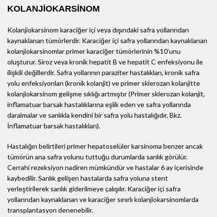
KOLANJİOKARSİNOM
Kolanjiokarsinom karaciğer içi veya dışındaki safra yollarından
kaynaklanan tümörlerdir. Karaciğer içi safra yollarından kaynaklanan
kolanjiokarsinomlar primer karaciğer tümörlerinin %10’unu
oluşturur. Siroz veya kronik hepatit B ve hepatit C enfeksiyonu ile
ilişkili değillerdir. Safra yollarının paraziter hastalıkları, kronik safra
yolu enfeksiyonları (kronik kolanjit) ve primer sklerozan kolanjitte
kolanjiokarsinom gelişme sıklığı artmıştır (Primer sklerozan kolanjit,
inflamatuar barsak hastalıklarına eşlik eden ve safra yollarında
daralmalar ve sarılıkla kendini bir safra yolu hastalığıdır, Bkz.
İnflamatuar barsak hastalıkları).
Hastalığın belirtileri primer hepatoselüler karsinoma benzer ancak
tümörün ana safra yolunu tuttuğu durumlarda sarılık görülür.
Cerrahi rezeksiyon nadiren mümkündür ve hastalar 6 ay içerisinde
kaybedilir. Sarılık gelişen hastalarda safra yoluna stent
yerleştirilerek sarılık giderilmeye çalışılır. Karaciğer içi safra
yollarından kaynaklanan ve karaciğer sınırlı kolanjiokarsinomlarda
transplantasyon denenebilir.