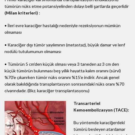
tümörün nüks etme potansiyelinden dolayı belli şartlarda geçerlidir
(Milan kriterleri)
:
• İleri evre karaciğer hastalığı nedeniyle rezeksiyonun mümkün
olmaması
• Karaciğer dışı tümör yayılımının (metastaz), büyük damar ve lenf
nodülü tutulumunun olmaması
• Tümörün 5 cm’den küçük olması veya 3 taneden az 3 cm den
küçük tümörün bulunması beş yıllık hayatta kalım oranını (sürvi)
%70’e çıkarırken tümör nüks oranını %15’e indirir. Ancak genel
olarak bakıldığında transplantasyon sonrasındaki nüks oranı %70
civarındadır. (Bkz. karaciğer transplantasyonu)
Transarteriel
Kemoembolizasyon (TACE):
Bu yöntemde karaciğerdeki
tümörü besleyen atardamar