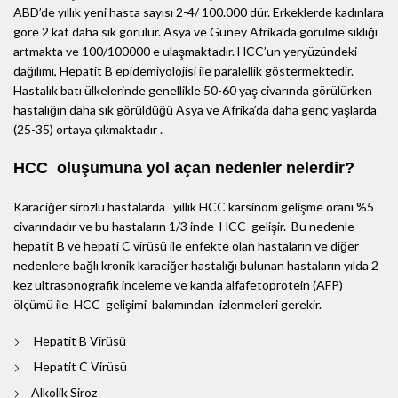
ABD’de yıllık yeni hasta sayısı 2-4/ 100.000 dür. Erkeklerde kadınlara
göre 2 kat daha sık görülür. Asya ve Güney Afrika’da görülme sıklığı
artmakta ve 100/100000 e ulaşmaktadır. HCC’un yeryüzündeki
dağılımı, Hepatit B epidemiyolojisi ile paralellik göstermektedir.
Hastalık batı ülkelerinde genellikle 50-60 yaş civarında görülürken
hastalığın daha sık görüldüğü Asya ve Afrika’da daha genç yaşlarda
(25-35) ortaya çıkmaktadır .
HCC oluşumuna yol açan nedenler nelerdir?
Karaciğer sirozlu hastalarda yıllık HCC karsinom gelişme oranı %5
civarındadır ve bu hastaların 1/3 inde HCC gelişir. Bu nedenle
hepatit B ve hepati C virüsü ile enfekte olan hastaların ve diğer
nedenlere bağlı kronik karaciğer hastalığı bulunan hastaların yılda 2
kez ultrasonografik inceleme ve kanda alfafetoprotein (AFP)
ölçümü ile HCC gelişimi bakımından izlenmeleri gerekir.
Hepatit B Virüsü
Hepatit C Virüsü
Alkolik Siroz