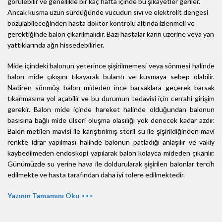
görülebilir ve genellikle bir kaç hafta içinde bu şikayetler geriler.
Ancak kusma uzun sürdüğünde vücudun sıvı ve elektrolit dengesi
bozulabileceğinden hasta doktor kontrolü altında izlenmeli ve
gerektiğinde balon çıkarılmalıdır. Bazı hastalar karın üzerine veya yan
yattıklarında ağrı hissedebilirler.
Mide içindeki balonun yeterince şişirilmemesi veya sönmesi halinde
balon mide çıkışını tıkayarak bulantı ve kusmaya sebep olabilir.
Nadiren sönmüş balon mideden ince barsaklara geçerek barsak
tıkanmasına yol açabilir ve bu durumun tedavisi için cerrahi girişim
gerekir. Balon mide içinde hareket halinde olduğundan balonun
basısına bağlı mide ülseri oluşma olasılığı yok denecek kadar azdır.
Balon metilen mavisi ile karıştırılmış steril su ile şişirildiğinden mavi
renkte idrar yapılması halinde balonun patladığı anlaşılır ve vakiy
kaybedilmeden endoskopi yapılarak balon kolayca mideden çıkarılır.
Günümüzde su yerine hava ile doldurularak şişirilen balonlar tercih
edilmekte ve hasta tarafından daha iyi tolere edilmektedir.
Yazının Tamamını Oku >>>