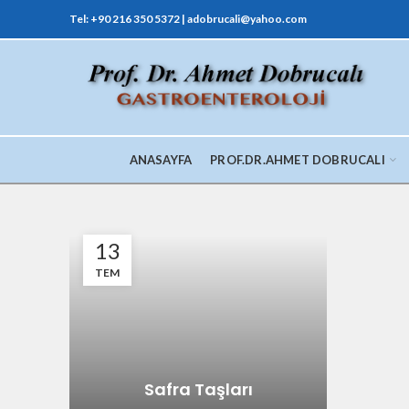
Tel: +90 216 350 5372 | adobrucali@yahoo.com
ANASAYFA
PROF.DR.AHMET DOBRUCALI
13
TEM
Safra Taşları