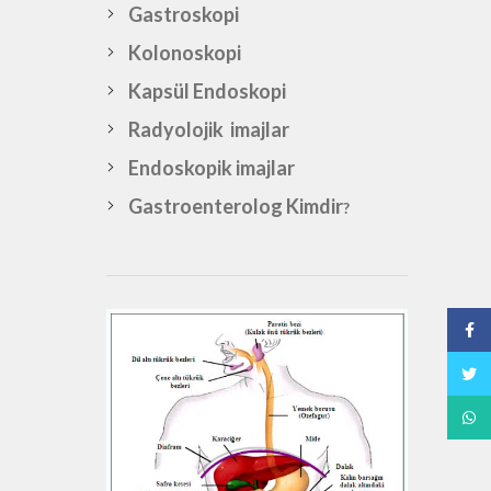
Gastroskopi
Kolonoskopi
Kapsül Endoskopi
Radyolojik imajlar
Endoskopik imajlar
Gastroenterolog Kimdir
?
Face
Twitt
What