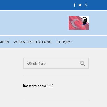
METRI
24 SAATLIK PH ÖLÇÜMÜ
İLETIŞIM
[masterslider id="1"]