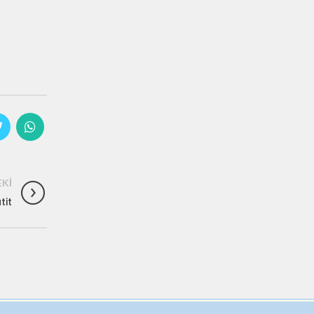
KI
tit