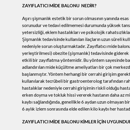
ZAYIFLATICI MİDE BALONU NEDİR?
Aşırı şişmanlık estetik bir sorun olmasının yanında esas 
sorunudur ve tedavi edilmemesi durumunda yüksek tansiy
yetersizliği, eklem hastalıkları ve psikolojik rahatsızlık
Şişmanlık tedavisinde kullanılan ilaçların uzun süreli kull
nedeniyle sorun oluşturmaktadır. Zayıflatıcı mide balonu
yerleştirilmesi) obezite (şişmanlık) tedavisinde giderek a
etkili bir zayıflatma yöntemidir. Bu yöntem sayesinde ba
adlandırılan mide küçültme ameliyatları bir çok merkezd
başlanmıştır. Yöntem herhangi bir cerrahi girişim ger
kullanılarak tecrübeli bir gastroenterolog tarafından ra
hastalıklar nedeniyle cerrahi girişimin riskli olduğu has
erken doyma ve tokluk hissi vererek hastanın daha az mi
kaybı sağlandığında, genellikle 6 aydan uzun olmayan bir
6 aylık izlem sonrasında elde edilen kilo kaybı her hast
ZAYIFLATICI MİDE BALONU KİMLER İÇİN UYGUNDU