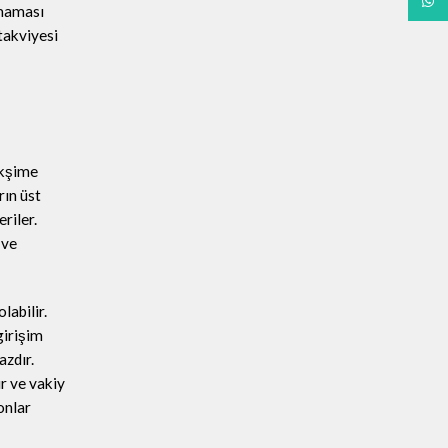
What
ınmaması
takviyesi
ekşime
rın üst
riler.
 ve
labilir.
girişim
azdır.
ır ve vakiy
onlar