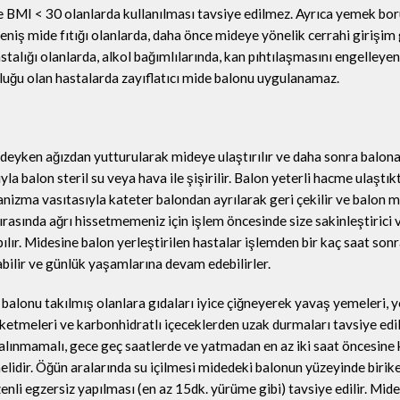
e BMI < 30 olanlarda kullanılması tavsiye edilmez. Ayrıca yemek bo
, geniş mide fıtığı olanlarda, daha önce mideye yönelik cerrahi girişim
talığı olanlarda, alkol bağımlılarında, kan pıhtılaşmasını engelleyen
uğu olan hastalarda zayıflatıcı mide balonu uygulanamaz.
deyken ağızdan yutturularak mideye ulaştırılır ve daha sonra balona
ıyla balon steril su veya hava ile şişirilir. Balon yeterli hacme ulaştı
nizma vasıtasıyla kateter balondan ayrılarak geri çekilir ve balon 
 sırasında ağrı hissetmemeniz için işlem öncesinde size sakinleştirici 
apılır. Midesine balon yerleştirilen hastalar işlemden bir kaç saat so
ilir ve günlük yaşamlarına devam edebilirler.
 balonu takılmış olanlara gıdaları iyice çiğneyerek yavaş yemeleri, y
üketmeleri ve karbonhidratlı içeceklerden uzak durmaları tavsiye edil
 alınmamalı, gece geç saatlerde ve yatmadan en az iki saat öncesine
dir. Öğün aralarında su içilmesi midedeki balonun yüzeyinde birik
nli egzersiz yapılması (en az 15dk. yürüme gibi) tavsiye edilir. Mide