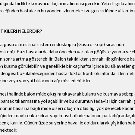
ıldığında birlikte koruyucu ilaçların alınması gerekir. Yeterli gıda al
leceğinden hastaların bu yönden izlenmeleri ve gerektiğinde vitamin 
TKİLERİ NELERDİR?
st gastrointestinal sistem endoskopisi (Gastroskopi) sırasında
troskopi). Bazı hastalarda daha önceden var olan göğüste yanma ve 
en sonra artma gösterebilir. Balon takıldıktan sonraki ilk günlerde ka
n kusma görülebilir ve genellikle bir kaç hafta içinde bu şikayetler ge
dengesi bozulabileceğinden hasta doktor kontrolü altında izlenmeli
rine veya yan yattıklarında ağrı hissedebilirler.
si halinde balon mide çıkışını tıkayarak bulantı ve kusmaya sebep o
rsak tıkanmasına yol açabilir ve bu durumun tedavisi için cerrahi 
lonun basısına bağlı mide ülseri oluşma olasılığı yok denecek kadar 
ldiğinden mavi renkte idrar yapılması halinde balonun patladığı anlaşıl
 çıkarılır. Günümüzde su yerine hava ile doldurularak şişirilen bal
mektedir.