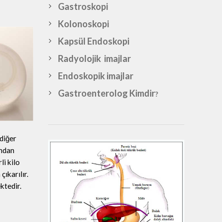
Gastroskopi
Kolonoskopi
Kapsül Endoskopi
Radyolojik imajlar
Endoskopik imajlar
Gastroenterolog Kimdir
?
diğer
ından
i kilo
ıkarılır.
ktedir.