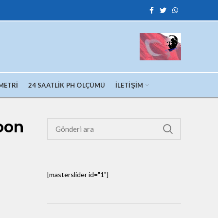
METRI
24 SAATLIK PH ÖLÇÜMÜ
İLETIŞIM
loon
[masterslider id="1"]