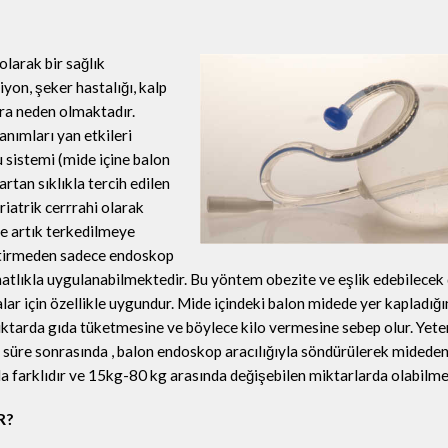
olarak bir sağlık
on, şeker hastalığı, kalp
lara neden olmaktadır.
anımları yan etkileri
 sistemi (mide içine balon
rtan sıklıkla tercih edilen
riatrik cerrrahi olarak
e artık terkedilmeye
ektirmeden sadece endoskop
hatlıkla uygulanabilmektedir. Bu yöntem obezite ve eşlik edebilecek 
talar için özellikle uygundur. Mide içindeki balon midede yer kapladığ
ktarda gıda tüketmesine ve böylece kilo vermesine sebep olur. Yeterl
 süre sonrasında , balon endoskop aracılığıyla söndürülerek mideden ç
ada farklıdır ve 15kg-80 kg arasında değişebilen miktarlarda olabilme
R?