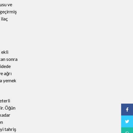
rusu ve
 geçirmiş
 ilaç
 ekli
ktan sonra
midede
ve ağrı
nra yemek
eterli
ir. Öğün
Face
 kadar
Twitt
en
yi tahriş