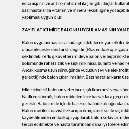
edici aspirin ve antiromatizmal ilaçlar gibi ilaçlar kullan
bazı hastalarda vitamin ve mineral eksikliğine yol açabi
yapılması uygun olur.
ZAYIFLATICI MİDE BALONU UYGULAMASININ YAN E
Balon uygulanması sırasında görülebilecek yan etkiler ü
oluşabileceklerden farklı değildir (Bkz. endoskopi- gas
şeklindeki reflü şikayetleri mideye balon yerleştirildikt
bölümünde rahatsızlık ve şişkinlik hissi, bulantı ve nadire
Ancak kusma uzun sürdüğünde vücudun sıvı ve elektrolit 
gerektiğinde balon çıkarılmalıdır. Bazı hastalar karın üze
Mide içindeki balonun yeterince şişirilmemesi veya sönme
Nadiren sönmüş balon mideden ince barsaklara geçerek ba
gerekir. Balon mide içinde hareket halinde olduğundan ba
Balon metilen mavisi ile karıştırılmış steril su ile şişiri
kaybedilmeden endoskopi yapılarak balon kolayca mideden
tercih edilmekte ve hasta tarafından daha iyi tolere edil