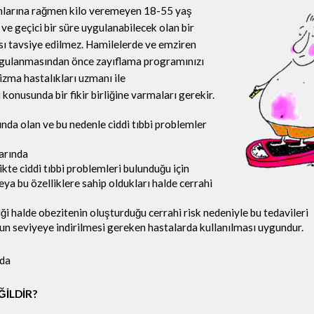
amlarına rağmen kilo veremeyen 18-55 yaş
 ve geçici bir süre uygulanabilecek olan bir
sı tavsiye edilmez. Hamilelerde ve emziren
uygulanmasından önce zayıflama programınızı
izma hastalıkları uzmanı ile
onusunda bir fikir birliğine varmaları gerekir.
da olan ve bu nedenle ciddi tıbbi problemler
larında
te ciddi tıbbi problemleri bulunduğu için
eya bu özelliklere sahip oldukları halde cerrahi
i halde obezitenin oluşturduğu cerrahi risk nedeniyle bu tedavileri
un seviyeye indirilmesi gereken hastalarda kullanılması uygundur.
nda
ĞİLDİR?