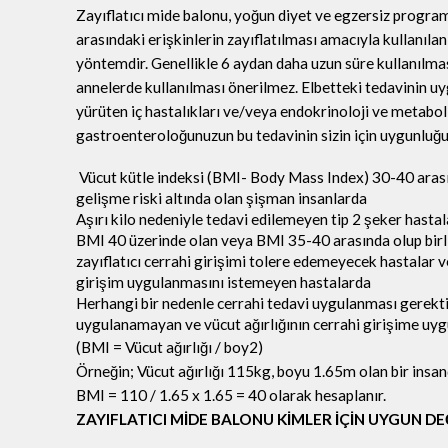
Zayıflatıcı mide balonu, yoğun diyet ve egzersiz progr
arasındaki erişkinlerin zayıflatılması amacıyla kullanılan
yöntemdir. Genellikle 6 aydan daha uzun süre kullanılma
annelerde kullanılması önerilmez. Elbetteki tedavinin 
yürüten iç hastalıkları ve/veya endokrinoloji ve metabol
gastroenteroloğunuzun bu tedavinin sizin için uygunluğu k
Vücut kütle indeksi (BMI- Body Mass Index) 30-40 arasın
gelişme riski altında olan şişman insanlarda
Aşırı kilo nedeniyle tedavi edilemeyen tip 2 şeker hasta
BMI 40 üzerinde olan veya BMI 35-40 arasında olup birlik
zayıflatıcı cerrahi girişimi tolere edemeyecek hastalar v
girişim uygulanmasını istemeyen hastalarda
Herhangi bir nedenle cerrahi tedavi uygulanması gerektiğ
uygulanamayan ve vücut ağırlığının cerrahi girişime uyg
(BMI = Vücut ağırlığı / boy2)
Örneğin; Vücut ağırlığı 115kg, boyu 1.65m olan bir insa
BMI = 110 / 1.65 x 1.65 = 40 olarak hesaplanır.
ZAYIFLATICI MİDE BALONU KİMLER İÇİN UYGUN DE