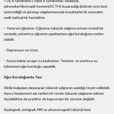
–
Üç A sendromu (Triple A syndrome): Akalazya,
adrenokortikotropik hormon(ACTH) duyarsızlığı (böbrek üstü bezi
yetersizliği) ve gözyaşı salgılanmasında bozukluklar ile seyreden
nadir kalıtsal bir hastalıktır.
– Yetersiz çiğneme: Çiğneme tükürük salgısını artıran önemli bir
uyrandır, yeterince çiğneme yapılmaması ağız kuruluğuna neden
olabilir.
– Depresyon ve stres.
– Susuz kalma ve aşırı su kaybetme: Terleme ve yterince su
içilmemesi ağız kuruluğu yapabilir.
Ağız Kuruluğunda Tanı
Klinik bulgulara dayanarak tükürük salgısının azaldığı tespit edilebilir.
Ayrıca Siyalometri adı verilen bir testle tükürük salgısının miktarı
ölçülebilrise de pratikte sık başvurulan bir yöntem değildir.
Siyalografi, sintigrafi, MR ve ultrasonografi tükürük bezi