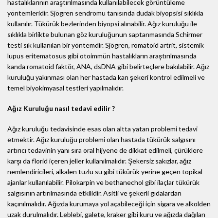
hastalıklarının araştırılmasında kullanılabilecek görüntüleme
yöntemleridir. Sjögren sendromu tanısında dudak biyopsisi sıklıkla
kullanılır. Tükürük bezlerinden biyopsi alınabilir. Ağız kuruluğu ile
sıklıkla birlikte bulunan göz kuruluğunun saptanmasında Schirmer
testi sık kullanılan bir yöntemdir. Sjögren, romatoid artrit, sistemik
lupus eritematosus gibi otoimmün hastalıkların araştırılmasında
kanda romatoid faktör, ANA, dsDNA gibi belirteçlere bakılabilir. Ağız
kuruluğu yakınması olan her hastada kan şekeri kontrol edilmeli ve
temel biyokimyasal testleri yapılmalıdır.
Ağız Kuruluğu nasıl tedavi edilir ?
Ağız kuruluğu tedavisinde esas olan altta yatan problemi tedavi
etmektir. Ağız kuruluğu problemi olan hastada tükürük salgısını
artırıcı tedavinin yanı sıra oral hijyene de dikkat edilmeli, çürüklere
karşı da florid içeren jeller kullanılmalıdır. Şekersiz sakızlar, ağız
nemlendiricileri, alkalen tuzlu su gibi tükürük yerine geçen topikal
ajanlar kullanılabilir. Pilokarpin ve bethanechol gibi ilaçlar tükürük
salgısının artırılmasında etkilidir. Asitli ve şekerli gıdalardan
kaçınılmalıdır. Ağızda kurumaya yol açabileceği için sigara ve alkolden
uzak durulmalıdır. Leblebi, galete, kraker gibi kuru ve ağızda dağılan