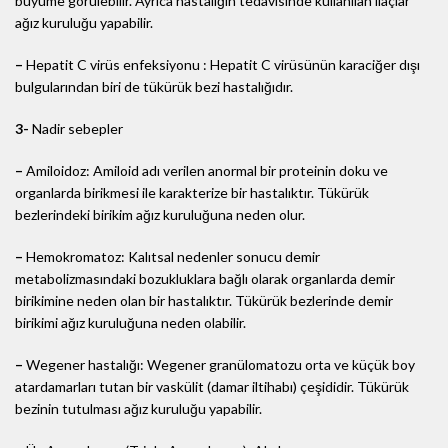
büyüme görülebilir. Ayrıca hastalığın tedavisinde kullanılan ilaçlar
ağız kuruluğu yapabilir.
–
Hepatit C virüs enfeksiyonu : Hepatit C virüsünün karaciğer dışı
bulgularından biri de tükürük bezi hastalığıdır.
3-
Nadir sebepler
–
Amiloidoz: Amiloid adı verilen anormal bir proteinin doku ve
organlarda birikmesi ile karakterize bir hastalıktır. Tükürük
bezlerindeki birikim ağız kuruluğuna neden olur.
–
Hemokromatoz: Kalıtsal nedenler sonucu demir
metabolizmasındaki bozukluklara bağlı olarak organlarda demir
birikimine neden olan bir hastalıktır. Tükürük bezlerinde demir
birikimi ağız kuruluğuna neden olabilir.
–
Wegener hastalığı: Wegener granülomatozu orta ve küçük boy
atardamarları tutan bir vaskülit (damar iltihabı) çeşididir. Tükürük
bezinin tutulması ağız kuruluğu yapabilir.