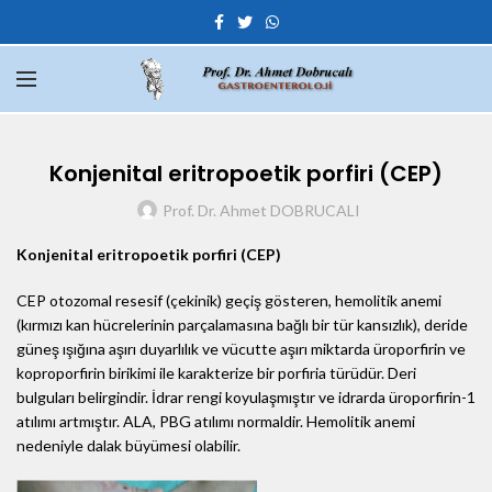
Konjenital eritropoetik porfiri (CEP)
Prof. Dr. Ahmet DOBRUCALI
Konjenital eritropoetik porfiri (CEP)
CEP otozomal resesif (çekinik) geçiş gösteren, hemolitik anemi
(kırmızı kan hücrelerinin parçalamasına bağlı bir tür kansızlık), deride
güneş ışığına aşırı duyarlılık ve vücutte aşırı miktarda üroporfirin ve
koproporfirin birikimi ile karakterize bir porfiria türüdür. Deri
bulguları belirgindir. İdrar rengi koyulaşmıştır ve idrarda üroporfirin-1
atılımı artmıştır. ALA, PBG atılımı normaldir. Hemolitik anemi
nedeniyle dalak büyümesi olabilir.