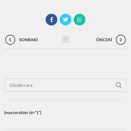
SONRAKI
ÖNCEKI
[masterslider id="1"]